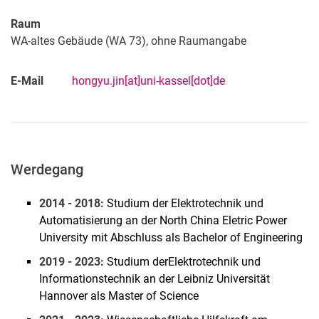
Prof. Martin Braun
Raum
Kerstin Unterkircher
WA-altes Gebäude (WA 73), ohne Raumangabe
Vanessa Urbaniak
Tim Schmidt
E-Mail
hongyu.jin[at]uni-kassel[dot]de
Anton Bergmann
Nils Bornhorst
Jan Dobschinski
Christian Hachmann
Werdegang
Yannic Harms
Philipp Härtel
2014 - 2018:
Studium der Elektrotechnik und
Denis Mende
Automatisierung an der North China Eletric Power
Marco Pau
University mit Abschluss als Bachelor of Engineering
Lukas Pauscher
2019 - 2023:
Studium derElektrotechnik und
Farhad Safargholi
Informationstechnik an der Leibniz Universität
Ruben Schauer
Hannover als Master of Science
Diana Strauß-Mincu