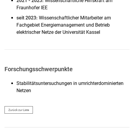
2021 - 2023:
Wissenschaftliche Hilfskraft am
Sebastian Wende-von Berg
Fraunhofer IEE
Abdullah Altayara
seit 2023:
Wissenschaftlicher Mitarbeiter am
Pia Backmann
Fachgebiet Energiemanagement und Betrieb
Holger Becker
elektrischer Netze der Universität Kassel
Khalil Ben Safta
Johannes Breidenbach
Doron Callies
Nicolai Damm
Forschungsschwerpunkte
Marcel Dipp
Jurian Ferry
Stabilitätsuntersuchungen in umrichterdominierten
Netzen
Marie Fischer
Angela Maria Gamba Cardenas
David Geiger
Zurück zur Liste
Qiuye Gui
Jonas Haack-Stappel
Philipp Hahn