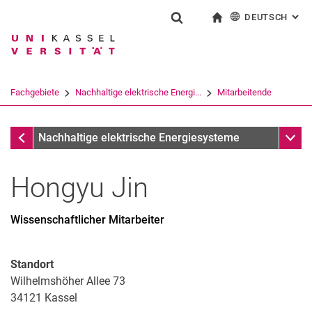
DEUTSCH
: AL
Springe direkt zu: Inhalt
Springe direkt zu: Suche
Springe direkt zu: Hauptnav
zur Startseite
Suchformular
Suchbegriff
English
Suchmaschine
Fachgebiete
Nachhaltige elektrische Energi...
Mitarbeitende
Suchen (öffnet externen Link in einem 
Mitarbeitende
Unter
Nachhaltige elektrische Energiesysteme
Hongyu
Jin
Wissenschaftlicher Mitarbeiter
Standort
Wilhelmshöher Allee 73
34121
Kassel