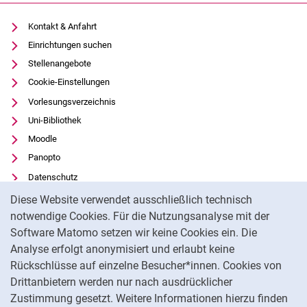
Kontakt & Anfahrt
Einrichtungen suchen
Stellenangebote
Cookie-Einstellungen
Vorlesungsverzeichnis
Uni-Bibliothek
Moodle
Panopto
Datenschutz
Cookie-Hinweis
Barrierefreiheit
Diese Website verwendet ausschließlich technisch
Transparenter KI-Einsatz
notwendige Cookies. Für die Nutzungsanalyse mit der
Software Matomo setzen wir keine Cookies ein. Die
Impressum
Analyse erfolgt anonymisiert und erlaubt keine
Externer Link: Universität Kassel auf
Facebook
(öffnet neues Fenster)
Rückschlüsse auf einzelne Besucher*innen. Cookies von
Externer Link: Universität Kassel auf
Youtube
(öffnet neues Fenster)
Drittanbietern werden nur nach ausdrücklicher
Zustimmung gesetzt. Weitere Informationen hierzu finden
Externer Link: Universität Kassel auf
Instagram
(öffnet neues Fenster)