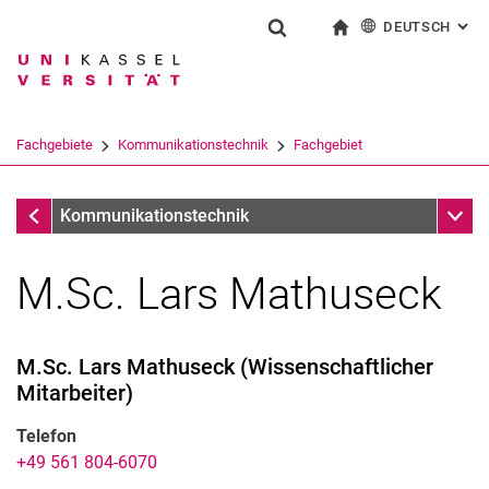
DEUTSCH
: AL
Springe direkt zu: Inhalt
Springe direkt zu: Suche
Springe direkt zu: Hauptnav
zur Startseite
Suchformular
Suchbegriff
English
Suchmaschine
Fachgebiete
Kommunikationstechnik
Fachgebiet
Suchen (öffnet externen Link in einem 
Fachgebiet
Unter
Kommunikationstechnik
M.Sc. Lars Mathuseck
M.Sc.
Lars
Mathuseck
(
Wissenschaftlicher
Mitarbeiter
)
Prof. Dr.-Ing. Klaus David
Team
Telefon
+49 561 804-6070
Alumni