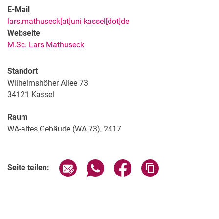
E-Mail
lars.mathuseck[at]uni-kassel[dot]de
Webseite
M.Sc. Lars Mathuseck
Standort
Wilhelmshöher Allee 73
34121
Kassel
Raum
WA-altes Gebäude (WA 73), 2417
Seite über E-Mail teilen
Seite über WhatsApp teilen (exter
Seite über Facebook teile
Adresse der Seite
Seite teilen: