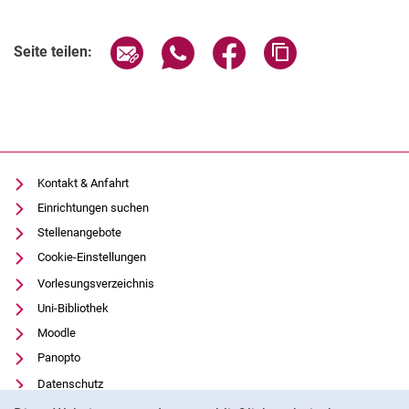
Seite über E-Mail teilen
Seite über WhatsApp teilen (exter
Seite über Facebook teile
Adresse der Seite
Seite teilen:
Kontakt & Anfahrt
Einrichtungen suchen
Stellenangebote
Cookie-Einstellungen
Vorlesungsverzeichnis
Uni-Bibliothek
Moodle
Panopto
Datenschutz
Cookie-Hinweis
Barrierefreiheit