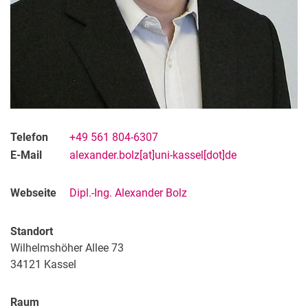
Telefon
+49 561 804-6307
E-Mail
alexander.bolz[at]uni-kassel[dot]de
Webseite
Dipl.-Ing. Alexander Bolz
Standort
Wilhelmshöher Allee 73
34121
Kassel
Raum