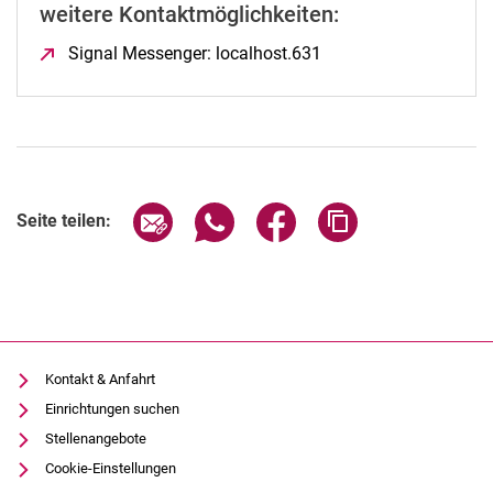
weitere Kontaktmöglichkeiten:
Signal Messenger: localhost.631
(öffnet neues Fenster)
Seite über E-Mail teilen
Seite über WhatsApp teilen (exter
Seite über Facebook teile
Adresse der Seite
Seite teilen:
Kontakt & Anfahrt
Einrichtungen suchen
Stellenangebote
Cookie-Einstellungen