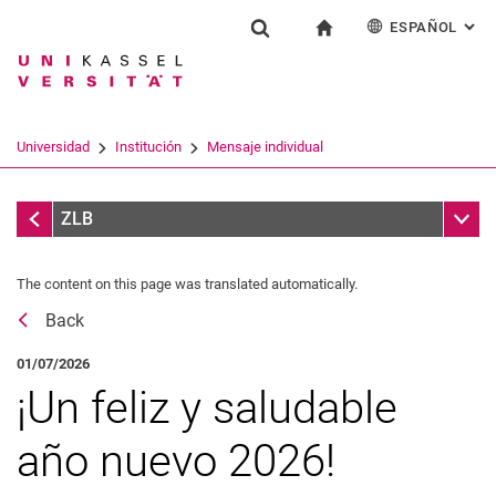
ESPAÑOL
: AL
Jump directly to: content
Jump directly to: search
Jump directly to: main navi
a la página de inicio
Institución
Show search form
Search term
Deutsch
English
Français
Search engine
Universidad
Institución
Mensaje individual
Italiano
Search (opens an external link in a ne
Infoteca
Sub n
ZLB
The content on this page was translated automatically.
Back
01/07/2026
¡Un feliz y saludable
año nuevo 2026!