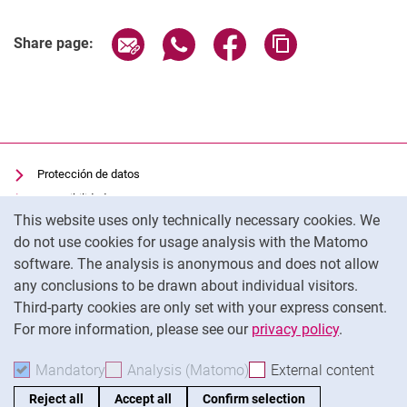
Share page via email
Share page via WhatsApp (extern
Share page via Facebook 
Copy page addres
Share page:
Protección de datos
Accesibilidad
Cookie Notice
This website uses only technically necessary cookies. We
Uso transparente de la IA
do not use cookies for usage analysis with the Matomo
Pie de imprenta
software. The analysis is anonymous and does not allow
Cookie settings
any conclusions to be drawn about individual visitors.
Third-party cookies are only set with your express consent.
For more information, please see our
privacy policy
.
To
Mandatory
Accept mandatory cookies
Analysis (Matomo)
Accept analysis cookies
External content
: Acc
Reject all
Accept all
Confirm selection