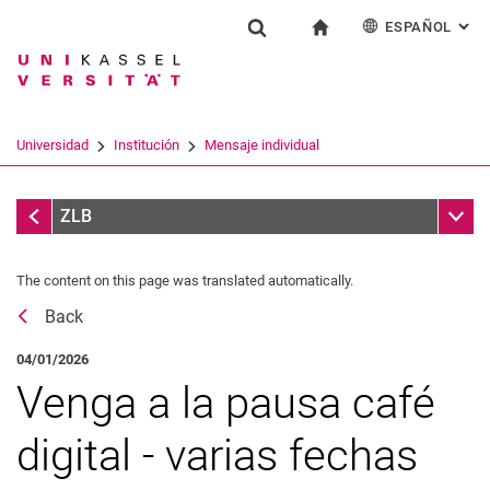
ESPAÑOL
: AL
Jump directly to: content
Jump directly to: search
Jump directly to: main navi
a la página de inicio
Institución
Show search form
Search term
Deutsch
English
Français
Search engine
Universidad
Institución
Mensaje individual
Italiano
Search (opens an external link in a ne
Infoteca
Sub n
ZLB
The content on this page was translated automatically.
Back
04/01/2026
Venga a la pausa café
digital - varias fechas