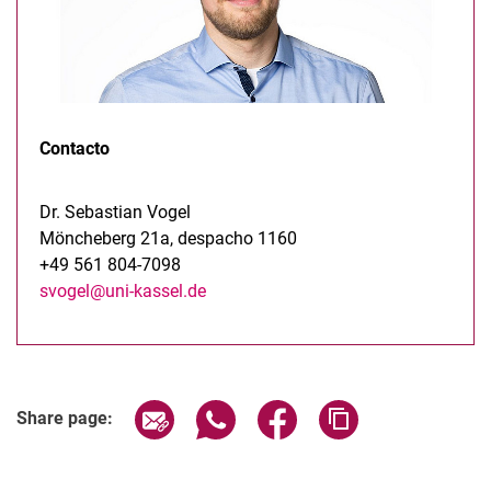
Contacto
Dr. Sebastian Vogel
Möncheberg 21a, despacho 1160
+49 561 804-7098
svogel@uni-kassel.de
Share page via email
Share page via WhatsApp (extern
Share page via Facebook 
Copy page addres
Share page: