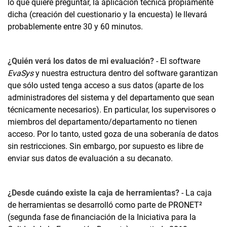
lo que quiere preguntar, la aplicación técnica propiamente
Digitalización y cartera electrónica
dicha (creación del cuestionario y la encuesta) le llevará
BNE konkret: FMNR
probablemente entre 30 y 60 minutos.
Enseñar a evaluar con la caja de herramientas
Procedimiento con la caja de herramientas
¿Quién verá los datos de mi evaluación?
- El software
Fondo
EvaSys
y nuestra estructura dentro del software garantizan
PREGUNTAS FRECUENTES
que sólo usted tenga acceso a sus datos (aparte de los
Doble doctorado en formación del profesorado
administradores del sistema y del departamento que sean
técnicamente necesarios). En particular, los supervisores o
miembros del departamento/departamento no tienen
acceso. Por lo tanto, usted goza de una soberanía de datos
sin restricciones. Sin embargo, por supuesto es libre de
enviar sus datos de evaluación a su decanato.
¿Desde cuándo existe la caja de herramientas?
- La caja
de herramientas se desarrolló como parte de PRONET²
(segunda fase de financiación de la Iniciativa para la