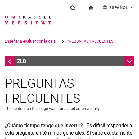
ESPAÑOL
: AL
Jump directly to: content
Jump directly to: search
Jump directly to: main navi
a la página de inicio
Institución
Show search form
Search term
Deutsch
English
Français
Search engine
Enseñar a evaluar con la caja ...
PREGUNTAS FRECUENTES
Italiano
Search (opens an external link in a ne
Enseñar a evaluar con la caja de herramientas
Sub n
ZLB
PREGUNTAS
FRECUENTES
The content on this page was translated automatically.
¿Cuánto tiempo tengo que invertir?
- Es difícil responder a
esta pregunta en términos generales. Si sabe exactamente