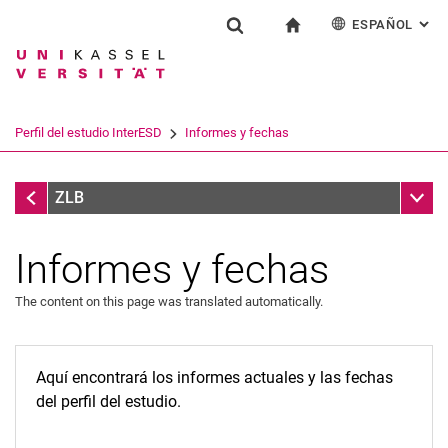
ESPAÑOL
: AL
Jump directly to: content
Jump directly to: search
Jump directly to: main navi
a la página de inicio
Institución
Show search form
Search term
Deutsch
English
Français
Search engine
Perfil del estudio InterESD
Informes y fechas
Italiano
Search (opens an external link in a ne
Perfil del estudio InterESD
Sub n
ZLB
Informes y fechas
The content on this page was translated automatically.
Asesoramiento a profesores
Aquí encontrará los informes actuales y las fechas
Nueva MPO 2023
del perfil del estudio.
Procedimiento de reconocimiento