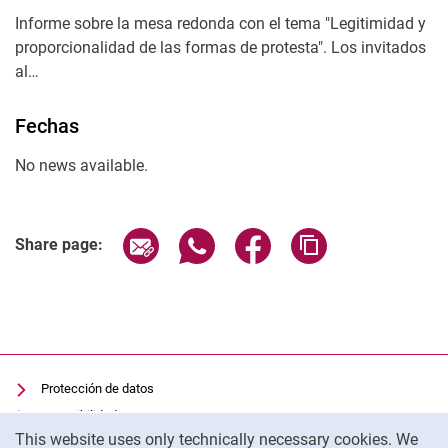
Informe sobre la mesa redonda con el tema "Legitimidad y
proporcionalidad de las formas de protesta". Los invitados
al…
Fechas
No news available.
Share page via email
Share page via WhatsApp (extern
Share page via Facebook 
Copy page addres
Share page:
Protección de datos
Accesibilidad
Cookie Notice
This website uses only technically necessary cookies. We
Uso transparente de la IA