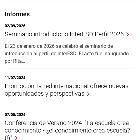
Flexibilización de los estudios
Primer examen estatal
Informes
Transición al servicio preparatorio
02/09/2026
BAFöG representantes de los sujetos
Seminario introductorio InterESD Perfil 2026
Perfiles de estudios y certificados
Perfil del estudio InterESD
El 23 de enero de 2026 se celebró el seminario de
introducción al perfil de InterESD. El acto fue inaugurado
Compensación por desventaja
por Rita…
Procedimiento de marcación preferido
Enseñanza en el extranjero
11/07/2024
Promoción: la red internacional ofrece nuevas
oportunidades y perspectivas
07/05/2024
Conferencia de Verano 2024: "La escuela crea
conocimiento - ¿el conocimiento crea escuela?
(!)"