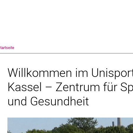
Springe direkt zu: Inhalt
Springe direkt zu: Suche
Springe direkt zu: Hauptnav
Suchmas
tartseite
Willkommen im Unisport 
Kassel – Zentrum für S
und Gesundheit