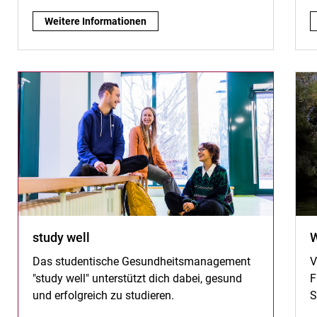
UNIfit Kassel:
Weitere Informationen
study well
W
Das studentische Gesundheitsmanagement
V
"study well" unterstützt dich dabei, gesund
F
und erfolgreich zu studieren.
S