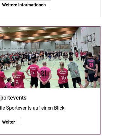
Wassersportangebot:
Weitere Informationen
portevents
lle Sportevents auf einen Blick
Sportevents:
Weiter