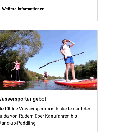
Fit & Gesund:
Weitere Informationen
assersportangebot
ielfältige Wassersportmöglichkeiten auf der
ulda von Rudern über Kanufahren bis
tand-up-Paddling