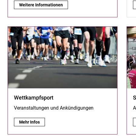
study well:
Weitere Informationen
Wettkampfsport
S
Veranstaltungen und Ankündigungen
A
Wettkampfsport:
Mehr Infos