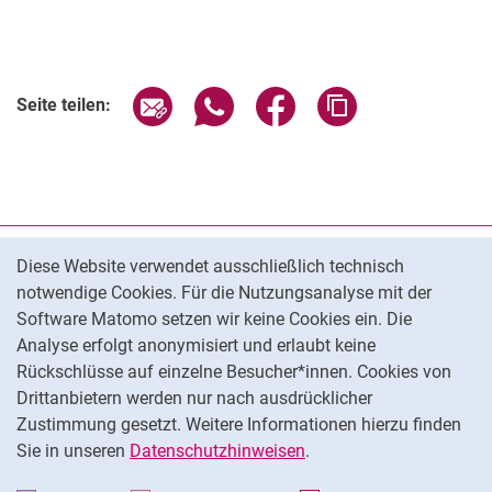
Seite über E-Mail teilen
Seite über WhatsApp teilen (exter
Seite über Facebook teile
Adresse der Seite
Seite teilen:
Cookie-Hinweis
Datenschutz
Diese Website verwendet ausschließlich technisch
notwendige Cookies. Für die Nutzungsanalyse mit der
Barrierefreiheit
Software Matomo setzen wir keine Cookies ein. Die
Transparenter KI-Einsatz
Analyse erfolgt anonymisiert und erlaubt keine
Impressum
Rückschlüsse auf einzelne Besucher*innen. Cookies von
Cookie-Einstellungen
Drittanbietern werden nur nach ausdrücklicher
Zustimmung gesetzt. Weitere Informationen hierzu finden
Sie in unseren
Datenschutzhinweisen
.
Na