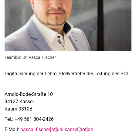
Uwe Frommann
Sebastian Kurte-Breul
Dr. Anna Hollenbach
Nadim Natour
Jamila Wolf
studentische Hilfskräfte
Teambild Dr. Pascal Fischer
Digitalisierung der Lehre, Stellvertreter der Leitung des SCL
Arnold-Bode-Straße 10
34127 Kassel
Raum 0310B
Tel.: +49 561 804-2426
E-Mail:
pascal.fischer[at]uni-kassel[dot]de