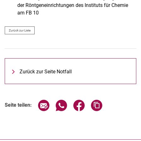
der Röntgeneinrichtungen des Instituts für Chemie
am FB 10
Zurück zur Liste
Zurück zur Seite Notfall
Seite über E-Mail teilen
Seite über WhatsApp teilen (exter
Seite über Facebook teile
Adresse der Seite
Seite teilen: