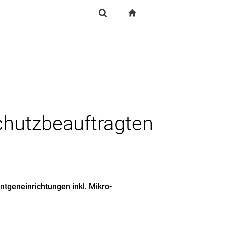
igation
zur Startseite
Einrichtung
Suchformular
chine
Suchen (öffnet externen Link in einem neuen Fenst
schutzbeauftragten
tgeneinrichtungen inkl. Mikro-