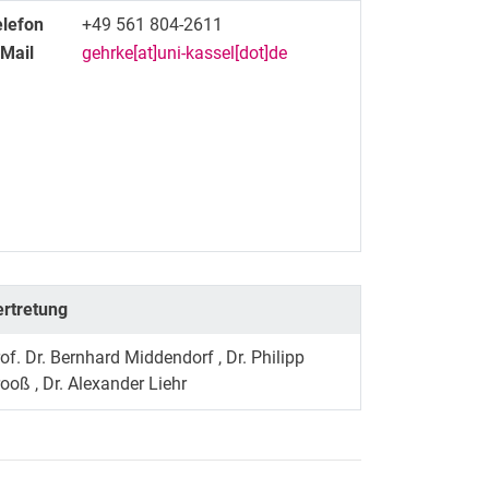
elefon
+49 561 804-2611
-Mail
gehrke[at]uni-kassel[dot]de
ertretung
of. Dr.
Bernhard
Middendorf
,
Dr.
Philipp
rooß
,
Dr.
Alexander
Liehr