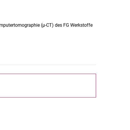
Computertomographie (µ-CT) des FG Werkstoffe
rner Link, öffnet neues Fenster)
en (externer Link, öffnet neues Fenster)
te kopieren