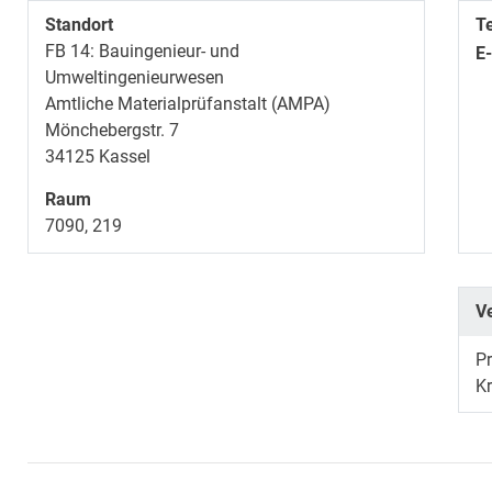
Standort
T
FB 14: Bauingenieur- und
E
Umweltingenieurwesen
Amtliche Materialprüfanstalt (AMPA)
Mönchebergstr. 7
34125
Kassel
Raum
7090, 219
V
Pr
K