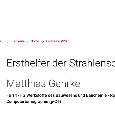
Springe direkt zu: Inhalt
Springe direkt zu: Suche
Springe direkt zu: Hauptnav
Suchmas
i...
Startseite
Notfall
Ersthelfer (SSB)
Ersthelfer der Strahlen
Matthias
Gehrke
FB 14 - FG Werkstoffe des Bauwesens und Bauchemie - Rön
Computertomographie (µ-CT)