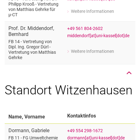
Philipp Krooß - Vertretung
von Matthias Gehrke für
Weitere Informationen
zu Dr. Alexander Liehr
µ-CT
FB15 - Vertretung von Dr. Philipp Kro
Prof. Dr.
Middendorf
,
+49 561 804-2602
Bernhard
middendorf[at]uni-kassel[dot]de
FB 14 - Vertretung von
Nach oben
Dipl. Ing. Gregor Dürl -
Weitere Informationen
Vertretung von Matthias
zu Prof. Dr. Bernhard Middendorf
Gehrke
FB 14 - Vertretung von Dipl. Ing. Gre
Standort Witzenhausen
Kontaktinfos
Name, Vorname
Dormann
,
Gabriele
+49 554 298-1672
dormann[at]uni-kassel[dot]de
FB 11 - FG Umweltchemie