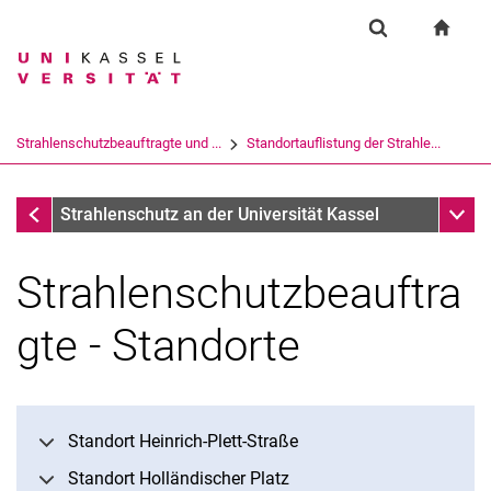
Springe direkt zu: Inhalt
Springe direkt zu: Suche
Springe direkt zu: Hauptnav
zur S
Einrichtung
Suchformular
Suchbegriff
Suchmaschine
Strahlenschutzbeauftragte und ...
Standortauflistung der Strahle...
Suchen (öffnet externen Link in einem 
Strahlenschutzbeauftragte und Organisation des Strahlen
Unter
Strahlenschutz an der Universität Kassel
Strahlenschutzbeauftra
Strahlenschutzbeauftragte und Organisation des Strahlenschutzes
Alphabetische Liste der Strahlenschutzbeautragten
gte - Standorte
Standortauflistung der Strahlenschutzbeauftragten
Notfall
Standort Heinrich-Plett-Straße
Standort Holländischer Platz