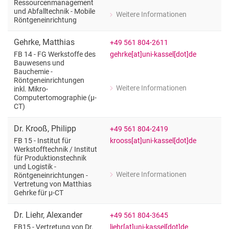
Ressourcenmanagement
und Abfalltechnik - Mobile
Weitere Informationen
zu Dipl.-Ing. Gregor Dürl
Röntgeneinrichtung
FB 14 - FG Ressourcenmanagement und
Gehrke
,
Matthias
+49 561 804-2611
gehrke[at]uni-kassel[dot]de
FB 14 - FG Werkstoffe des
Bauwesens und
Bauchemie -
Röntgeneinrichtungen
Weitere Informationen
inkl. Mikro-
zu Matthias Gehrke
Computertomographie (µ-
FB 14 - FG Werkstoffe des Bauwesens
CT)
Dr.
Krooß
,
Philipp
+49 561 804-2419
krooss[at]uni-kassel[dot]de
FB 15 - Institut für
Werkstofftechnik /​ Institut
für Produktionstechnik
und Logistik -
Weitere Informationen
Röntgeneinrichtungen -
zu Dr. Philipp Krooß
Vertretung von Matthias
FB 15 - Institut für Werkstofftechnik 
Gehrke für µ-CT
Dr.
Liehr
,
Alexander
+49 561 804-3645
liehr[at]uni-kassel[dot]de
FB15 - Vertretung von Dr.