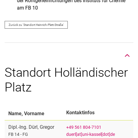
der Röntgeneinrichtungen des Instituts für Chemie
am FB 10
Zurück zu 'Standort Heinrich-Plett-Straße'
Nach oben
Standort Holländischer
Platz
Kontaktinfos
Name, Vorname
Dipl.-Ing.
Dürl
,
Gregor
+49 561 804-7101
duerl[at]uni-kassel[dot]de
FB 14 - FG