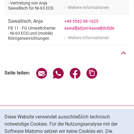
- Vertretung von Anja
Weitere Informationen
Sawallisch für Ni-63 ECD
zu Gabriele Dormann
FB 11 - FG Umweltchemie - Vertretung
Sawallisch
,
Anja
+49 5542 98-1625
Nach oben
sawall[at]uni-kassel[dot]de
FB 11 - FG Umweltchemie
- Ni-63 ECD und (mobile)
Weitere Informationen
Röntgeneinrichtungen
zu Anja Sawallisch
FB 11 - FG Umweltchemie - Ni-63 ECD
Seite über E-Mail teilen
Seite über WhatsApp teilen (exter
Seite über Facebook teile
Adresse der Seite
Seite teilen:
Cookie-Hinweis
Datenschutz
Diese Website verwendet ausschließlich technisch
notwendige Cookies. Für die Nutzungsanalyse mit der
Barrierefreiheit
Software Matomo setzen wir keine Cookies ein. Die
Transparenter KI-Einsatz