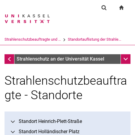
Springe direkt zu: Inhalt
Springe direkt zu: Suche
Springe direkt zu: Hauptnav
zur S
Einrichtung
Suchformular
Suchbegriff
Suchmaschine
Strahlenschutzbeauftragte und ...
Standortauflistung der Strahle...
Suchen (öffnet externen Link in einem 
Strahlenschutzbeauftragte und Organisation des Strahlen
Unter
Strahlenschutz an der Universität Kassel
Strahlenschutzbeauftra
Strahlenschutzbeauftragte und Organisation des Strahlenschutzes
Alphabetische Liste der Strahlenschutzbeautragten
gte - Standorte
Standortauflistung der Strahlenschutzbeauftragten
Notfall
Standort Heinrich-Plett-Straße
Standort Holländischer Platz