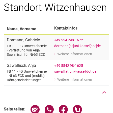
Standort Witzenhausen
Kontaktinfos
Name, Vorname
Dormann
,
Gabriele
+49 554 298-1672
dormann[at]uni-kassel[dot]de
FB 11 - FG Umweltchemie
- Vertretung von Anja
Weitere Informationen
Sawallisch für Ni-63 ECD
zu Gabriele Dormann
FB 11 - FG Umweltchemie - Vertretung
Sawallisch
,
Anja
+49 5542 98-1625
Nach oben
sawall[at]uni-kassel[dot]de
FB 11 - FG Umweltchemie
- Ni-63 ECD und (mobile)
Weitere Informationen
Röntgeneinrichtungen
zu Anja Sawallisch
FB 11 - FG Umweltchemie - Ni-63 ECD
Seite über E-Mail teilen
Seite über WhatsApp teilen (exter
Seite über Facebook teile
Adresse der Seite
Seite teilen: