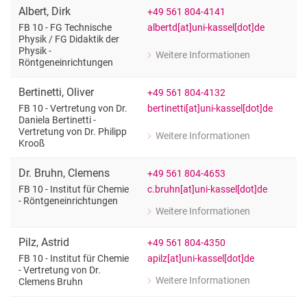
Albert
,
Dirk
+49 561 804-4141
albertd[at]uni-kassel[dot]de
FB 10 - FG Technische
Physik /​ FG Didaktik der
Physik -
Weitere Informationen
zu Dirk Albert
Röntgeneinrichtungen
FB 10 - FG Technische Physik / FG Did
Bertinetti
,
Oliver
+49 561 804-4132
bertinetti[at]uni-kassel[dot]de
FB 10 - Vertretung von Dr.
Daniela Bertinetti -
Vertretung von Dr. Philipp
Weitere Informationen
zu Oliver Bertinetti
Krooß
FB 10 - Vertretung von Dr. Daniela Bert
Dr.
Bruhn
,
Clemens
+49 561 804-4653
c.bruhn[at]uni-kassel[dot]de
FB 10 - Institut für Chemie
- Röntgeneinrichtungen
Weitere Informationen
zu Dr. Clemens Bruhn
FB 10 - Institut für Chemie - Röntgen
Pilz
,
Astrid
+49 561 804-4350
Nach oben
apilz[at]uni-kassel[dot]de
FB 10 - Institut für Chemie
- Vertretung von Dr.
Weitere Informationen
Clemens Bruhn
zu Astrid Pilz
FB 10 - Institut für Chemie - Vertret