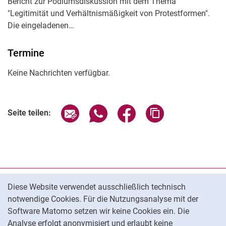
Bericht zur Podiumsdiskussion mit dem Thema
"Legitimität und Verhältnismäßigkeit von Protestformen".
Die eingeladenen…
Termine
Keine Nachrichten verfügbar.
Seite über E-Mail teilen
Seite über WhatsApp teilen (exter
Seite über Facebook teile
Adresse der Seite
Seite teilen:
Cookie-Hinweis
Datenschutz
Diese Website verwendet ausschließlich technisch
notwendige Cookies. Für die Nutzungsanalyse mit der
Barrierefreiheit
Software Matomo setzen wir keine Cookies ein. Die
Transparenter KI-Einsatz
Analyse erfolgt anonymisiert und erlaubt keine