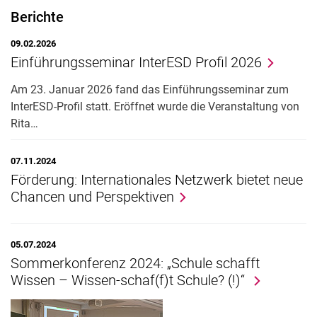
Flexibilisierung im Studium
Berichte
Erste Staatsprüfung
Übergang in den Vorbereitungsdienst
09.02.2026
Einführungsseminar InterESD Profil 2026
BAFöG-Beauftragte der Fächer
Studienprofile und Zertifikate
Am 23. Januar 2026 fand das Einführungsseminar zum
Studienprofil InterESD
InterESD-Profil statt. Eröffnet wurde die Veranstaltung von
Nachteilsausgleich
Rita…
Bevorzugtes Einwahlverfahren
Lehramt im Ausland
07.11.2024
Förderung: Internationales Netzwerk bietet neue
Chancen und Perspektiven
05.07.2024
Sommerkonferenz 2024: „Schule schafft
Wissen – Wissen-schaf(f)t Schule? (!)“