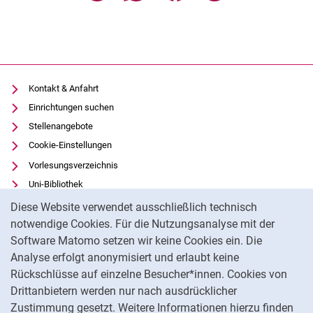
Kontakt & Anfahrt
Einrichtungen suchen
Stellenangebote
Cookie-Einstellungen
Vorlesungsverzeichnis
Uni-Bibliothek
Cookie-Hinweis
Moodle
Diese Website verwendet ausschließlich technisch
Panopto
notwendige Cookies. Für die Nutzungsanalyse mit der
Software Matomo setzen wir keine Cookies ein. Die
Datenschutz
Analyse erfolgt anonymisiert und erlaubt keine
Barrierefreiheit
Rückschlüsse auf einzelne Besucher*innen. Cookies von
Transparenter KI-Einsatz
Drittanbietern werden nur nach ausdrücklicher
Impressum
Zustimmung gesetzt. Weitere Informationen hierzu finden