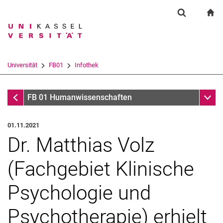
Springe direkt zu: Inhalt
Springe direkt zu: Suche
Springe direkt zu: Hauptnav
zu
Suchformul
Suchbegriff
Suchmaschine
Universität
FB01
Infothek
Suchen (öffnet externen Link in einem 
Infothek
Unter
FB 01 Humanwissenschaften
01.11.2021
Dr. Matthias Volz
(Fachgebiet Klinische
Psychologie und
Psychotherapie) erhielt