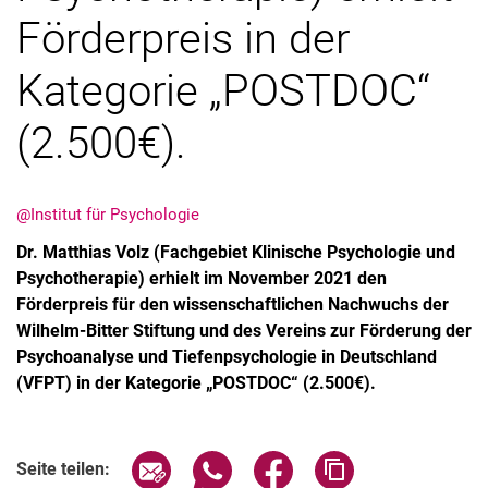
Förderpreis in der
Kategorie „POSTDOC“
(2.500€).
@Institut für Psychologie
Aktuelles
Dr. Matthias Volz (Fachgebiet Klinische Psychologie und
Psychotherapie) erhielt im November 2021 den
Termine
Förderpreis für den wissenschaftlichen Nachwuchs der
Wilhelm-Bitter Stiftung und des Vereins zur Förderung der
Psychoanalyse und Tiefenpsychologie in Deutschland
(VFPT) in der Kategorie „POSTDOC“ (2.500€).
Seite über E-Mail teilen
Seite über WhatsApp teilen (exter
Seite über Facebook teile
Adresse der Seite
Seite teilen: