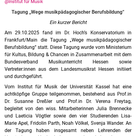
@Institut für Musik
Tagung „Wege musikpädagogischer Berufsbildung“
Ein kurzer Bericht
Am 29.10.2025 fand im Dr. Hoch’s Konservatorium in
Frankfurt/Main die Tagung „Wege musikpädagogischer
Berufsbildung“ statt. Diese Tagung wurde vom Ministerium
für Kultus, Bildung & Chancen in Zusammenarbeit mit dem
Bundesverband Musikunterricht Hessen sowie
Vertreter:innen aus dem Landesmusikrat Hessen initiiert
Aktuelles
und durchgeführt.
Termine
Vom Institut für Musik der Universität Kassel hat eine
achtköpfige Gruppe teilgenommen, bestehend aus Prof.in
Dr. Susanne Dreßler und Prof.in Dr. Verena Freytag,
begleitet von den wiss. Mitarbeiterinnen Julia Brennecke
und Laeticia Vögtler sowie den vier Studierenden Lisa-
Marie Apel, Fridolin Parth, Noah Völkel, Svenja Wander. An
der Tagung haben insgesamt neben Lehrenden der