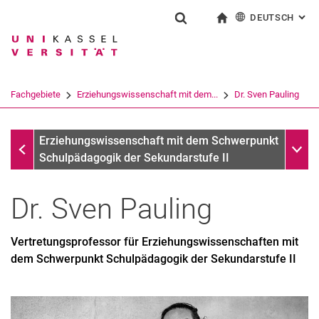
DEUTSCH
: AL
Springe direkt zu: Inhalt
Springe direkt zu: Suche
Springe direkt zu: Hauptnav
zur Startseite
Suchformular
Suchbegriff
English
Suchmaschine
Fachgebiete
Erziehungswissenschaft mit dem...
Dr. Sven Pauling
Suchen (öffnet externen Link in einem 
Erziehungswissenschaft mit dem Schwerpunkt Schulpädago
Unter
Erziehungswissenschaft mit dem Schwerpunkt
Schulpädagogik der Sekundarstufe II
Dr.
Sven
Pauling
Vertretungsprofessor für Erziehungswissenschaften mit
dem Schwerpunkt Schulpädagogik der Sekundarstufe II