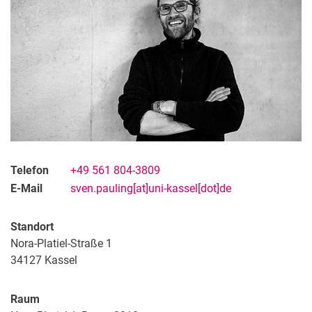
Telefon
+49 561 804-3809
E-Mail
sven.pauling[at]uni-kassel[dot]de
Standort
Nora-Platiel-Straße 1
34127
Kassel
Raum