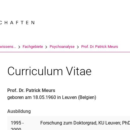
Springe direkt zu: Inhalt
Springe direkt zu: Suche
Springe direkt zu: Hauptnav
Suchmas
swissens...
Fachgebiete
Psychoanalyse
Prof. Dr. Patrick Meurs
Curriculum Vitae
Prof. Dr. Patrick Meurs
geboren am 18.05.1960 in Leuven (Belgien)
Ausbildung
1995 -
Forschung zum Doktorgrad, KU Leuven; Ph
2000