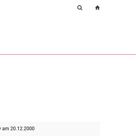
igation
zur Startseite
Suchformular
chine
Suchen (öffnet externen Link in einem neuen Fenst
D am 20.12.2000