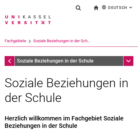
DEUTSCH
: AL
Springe direkt zu: Inhalt
Springe direkt zu: Suche
Springe direkt zu: Hauptnav
zur Startseite
Suchformular
Suchbegriff
English
Suchmaschine
Fachgebiete
Soziale Beziehungen in der Sch...
Suchen (öffnet externen Link in einem 
Fachgebiete
Unter
Soziale Beziehungen in der Schule
Soziale Beziehungen in
der Schule
Herzlich willkommen im Fachgebiet Soziale
Beziehungen in der Schule