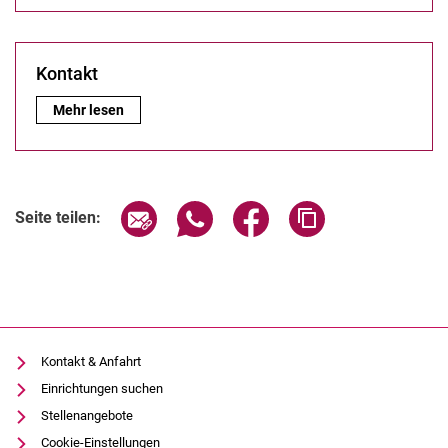
Kontakt
Kontakt:
Mehr lesen
Seite über E-Mail teilen
Seite über WhatsApp teilen (exter
Seite über Facebook teile
Adresse der Seite
Seite teilen:
Kontakt & Anfahrt
Einrichtungen suchen
Stellenangebote
Cookie-Einstellungen