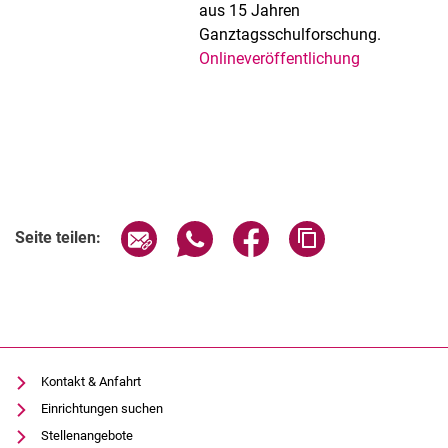
aus 15 Jahren
Ganztagsschulforschung.
Onlineveröffentlichung
Seite über E-Mail teilen
Seite über WhatsApp teilen (exter
Seite über Facebook teile
Adresse der Seite
Seite teilen:
Kontakt & Anfahrt
Einrichtungen suchen
Stellenangebote