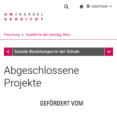
DEUTSCH
: AL
Springe direkt zu: Inhalt
Springe direkt zu: Suche
Springe direkt zu: Hauptnav
zur Startseite
Suchformular
Suchbegriff
English
Suchmaschine
Forschung
Qualität für den Ganztag. Befu...
Suchen (öffnet externen Link in einem 
Abgeschlossene Forschungsprojekte
Unter
Soziale Beziehungen in der Schule
Abgeschlossene
Projekte