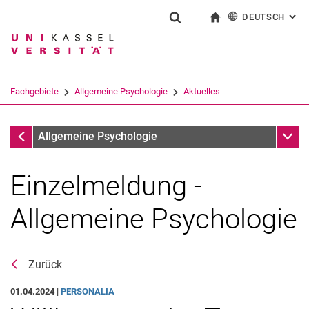
DEUTSCH
: AL
Springe direkt zu: Inhalt
Springe direkt zu: Suche
Springe direkt zu: Hauptnav
zur Startseite
Suchformular
Suchbegriff
English
Suchmaschine
Fachgebiete
Allgemeine Psychologie
Aktuelles
Suchen (öffnet externen Link in einem 
Aktuelles
Unter
Allgemeine Psychologie
Einzelmeldung -
Allgemeine Psychologie
Stellenangebote
Zurück
01.04.2024 |
PERSONALIA