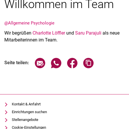
Willkommen im Team
@Allgemeine Psychologie
Wir begrüßen
Charlotte Löffler
und
Saru Parajuli
als neue
Mitarbeiterinnen im Team.
Seite über E-Mail teilen
Seite über WhatsApp teilen (exter
Seite über Facebook teile
Adresse der Seite
Seite teilen:
Kontakt & Anfahrt
Einrichtungen suchen
Stellenangebote
Cookie-Einstellungen