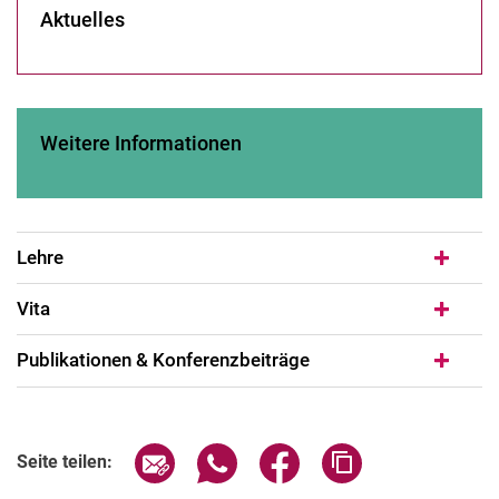
Aktuelles
Weitere Informationen
Lehre
Vita
Publikationen & Konferenzbeiträge
Seite über E-Mail teilen
Seite über WhatsApp teilen (exter
Seite über Facebook teile
Adresse der Seite
Seite teilen: