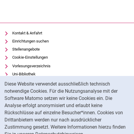
Kontakt & Anfahrt
Einrichtungen suchen
Stellenangebote
Cookie-Einstellungen
Vorlesungsverzeichnis
Uni-Bibliothek
Cookie-Hinweis
Moodle
Diese Website verwendet ausschließlich technisch
Panopto
notwendige Cookies. Für die Nutzungsanalyse mit der
Software Matomo setzen wir keine Cookies ein. Die
Datenschutz
Analyse erfolgt anonymisiert und erlaubt keine
Barrierefreiheit
Rückschlüsse auf einzelne Besucher*innen. Cookies von
Transparenter KI-Einsatz
Drittanbietern werden nur nach ausdrücklicher
Impressum
Zustimmung gesetzt. Weitere Informationen hierzu finden