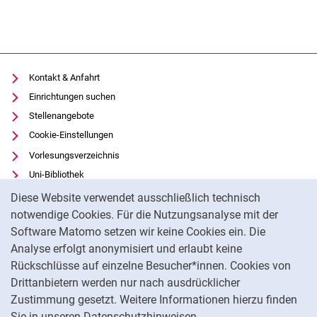
Kontakt & Anfahrt
Einrichtungen suchen
Stellenangebote
Cookie-Einstellungen
Vorlesungsverzeichnis
Uni-Bibliothek
Cookie-Hinweis
Moodle
Diese Website verwendet ausschließlich technisch
Panopto
notwendige Cookies. Für die Nutzungsanalyse mit der
Software Matomo setzen wir keine Cookies ein. Die
Datenschutz
Analyse erfolgt anonymisiert und erlaubt keine
Barrierefreiheit
Rückschlüsse auf einzelne Besucher*innen. Cookies von
Transparenter KI-Einsatz
Drittanbietern werden nur nach ausdrücklicher
Impressum
Zustimmung gesetzt. Weitere Informationen hierzu finden
Sie in unseren Datenschutzhinweisen.