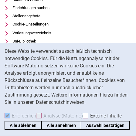
Einrichtungen suchen
Stellenangebote
Cookie-Einstellungen
Vorlesungsverzeichnis
Uni-Bibliothek
Cookie-Hinweis
Moodle
Diese Website verwendet ausschließlich technisch
Panopto
notwendige Cookies. Für die Nutzungsanalyse mit der
Software Matomo setzen wir keine Cookies ein. Die
Datenschutz
Analyse erfolgt anonymisiert und erlaubt keine
Barrierefreiheit
Rückschlüsse auf einzelne Besucher*innen. Cookies von
Transparenter KI-Einsatz
Drittanbietern werden nur nach ausdrücklicher
Impressum
Zustimmung gesetzt. Weitere Informationen hierzu finden
Sie in unseren Datenschutzhinweisen.
Na
Erforderlich
Erforderliche Cookies akzeptieren
Analyse (Matomo)
Analyse-Cookies akzepti
Externe Inhalte
: Exte
Alle ablehnen
Alle annehmen
Auswahl bestätigen