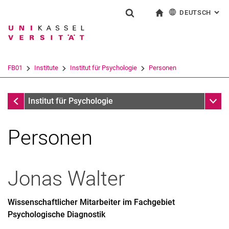
DEUTSCH
: AL
Springe direkt zu: Inhalt
Springe direkt zu: Suche
Springe direkt zu: Hauptnav
zur Startseite
Suchformular
Suchbegriff
English
Suchmaschine
FB01
Institute
Institut für Psychologie
Personen
Suchen (öffnet externen Link in einem 
Institut für Psychologie
Unter
Institut für Psychologie
Personen
Jonas
Walter
Ehemalige Professor/innen
Wissenschaftlicher Mitarbeiter im Fachgebiet
Psychologische Diagnostik