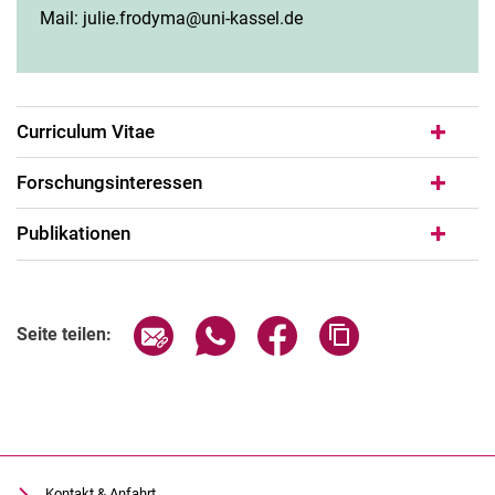
Mail: julie.frodyma@uni-kassel.de
Curriculum Vitae
Forschungsinteressen
Publikationen
Seite über E-Mail teilen
Seite über WhatsApp teilen (exter
Seite über Facebook teile
Adresse der Seite
Seite teilen:
Kontakt & Anfahrt