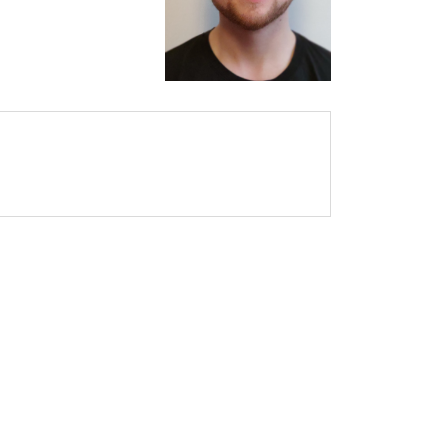
rner Link, öffnet neues Fenster)
en (externer Link, öffnet neues Fenster)
te kopieren