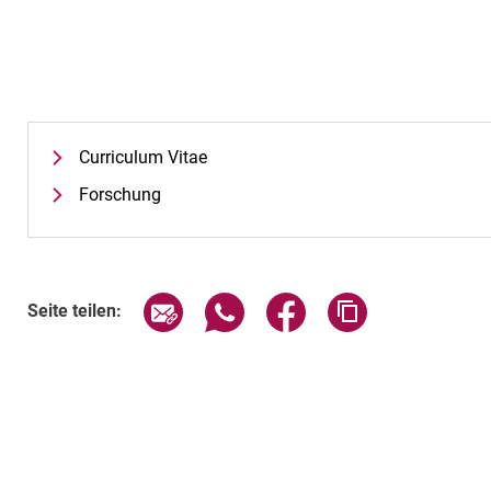
Curriculum Vitae
Forschung
Seite über E-Mail teilen
Seite über WhatsApp teilen (exte
Seite über Facebook teil
Adresse der Sei
Seite teilen: