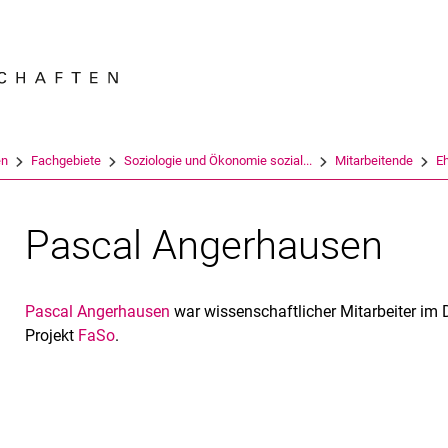
Springe direkt zu: Inhalt
Springe direkt zu: Suche
Springe direkt zu: Hauptnav
Suchmas
en
Fachgebiete
Soziologie und Ökonomie sozial...
Mitarbeitende
E
Pascal Angerhausen
Pascal Angerhausen
war wissenschaftlicher Mitarbeiter im
Projekt
FaSo
.