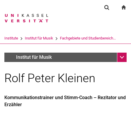
Springe direkt zu: Inhalt
Springe direkt zu: Suche
Springe direkt zu: Hauptnav
zu
Suchformul
Suchbegriff
Suchmaschine
Institute
Institut für Musik
Fachgebiete und Studienbereich...
Suchen (öffnet externen Link in einem 
Unter
Lehrbeauftragte
Institut für Musik
Rolf Peter Kleinen
Kommunikationstrainer und Stimm-Coach – Rezitator und
Erzähler