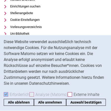
Einrichtungen suchen
Stellenangebote
Cookie-Einstellungen
Vorlesungsverzeichnis
Uni-Bibliothek
Cookie-Hinweis
Moodle
Diese Website verwendet ausschließlich technisch
Panopto
notwendige Cookies. Für die Nutzungsanalyse mit der
Software Matomo setzen wir keine Cookies ein. Die
Datenschutz
Analyse erfolgt anonymisiert und erlaubt keine
Barrierefreiheit
Rückschlüsse auf einzelne Besucher*innen. Cookies von
Transparenter KI-Einsatz
Drittanbietern werden nur nach ausdrücklicher
Impressum
Zustimmung gesetzt. Weitere Informationen hierzu finden
Sie in unseren Datenschutzhinweisen.
Na
Erforderlich
Erforderliche Cookies akzeptieren
Analyse (Matomo)
Analyse-Cookies akzepti
Externe Inhalte
: Exte
Alle ablehnen
Alle annehmen
Auswahl bestätigen