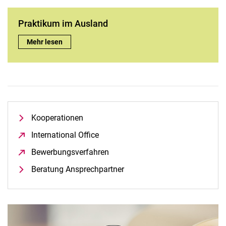
Move it!
Praktikum im Ausland
ITALICUM
Incoming
Praktikum im Ausland:
Mehr lesen
Outgoing
Studieren im Ausland
Praktikum im Ausland
Kooperationen
Erfahrungsberichte
Kooperationen
Veranstaltungskalender
International Office
(öffnet neues Fenster)
Team Internationales
Bewerbungsverfahren
(öffnet neues Fenster)
Beratung Ansprechpartner