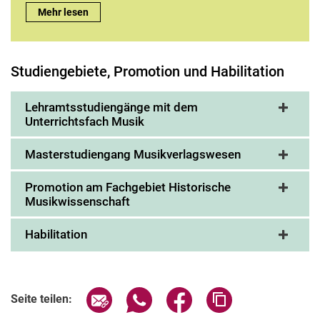
Außerschulische musikbezogene Berufspraxis:
Mehr lesen
Studiengebiete, Promotion und Habilitation
Lehramtsstudiengänge mit dem
Unterrichtsfach Musik
Masterstudiengang Musikverlagswesen
Promotion am Fachgebiet Historische
Musikwissenschaft
Habilitation
Seite über E-Mail teilen
Seite über WhatsApp teilen (exter
Seite über Facebook teile
Adresse der Seite
Seite teilen: