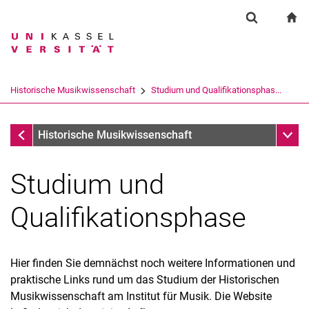
Springe direkt zu: Inhalt
Springe direkt zu: Suche
Springe direkt zu: Hauptnav
zu
Suchformul
Suchbegriff
Suchmaschine
Historische Musikwissenschaft
Studium und Qualifikationsphas...
Suchen (öffnet externen Link in einem 
Historische Musikwissenschaft
Unter
Historische Musikwissenschaft
Studium und
Qualifikationsphase
Hier finden Sie demnächst noch weitere Informationen und
praktische Links rund um das Studium der Historischen
Musikwissenschaft am Institut für Musik. Die Website