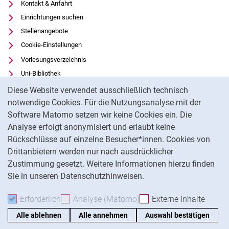
Malte Hauser
Kontakt & Anfahrt
Ehemalige
Einrichtungen suchen
Stellenangebote
Cookie-Einstellungen
Vorlesungsverzeichnis
Uni-Bibliothek
Cookie-Hinweis
Moodle
Diese Website verwendet ausschließlich technisch
Panopto
notwendige Cookies. Für die Nutzungsanalyse mit der
Software Matomo setzen wir keine Cookies ein. Die
Datenschutz
Analyse erfolgt anonymisiert und erlaubt keine
Barrierefreiheit
Rückschlüsse auf einzelne Besucher*innen. Cookies von
Transparenter KI-Einsatz
Drittanbietern werden nur nach ausdrücklicher
Impressum
Zustimmung gesetzt. Weitere Informationen hierzu finden
Sie in unseren Datenschutzhinweisen.
Na
Erforderlich
Erforderliche Cookies akzeptieren
Analyse (Matomo)
Analyse-Cookies akzepti
Externe Inhalte
: Exte
Alle ablehnen
Alle annehmen
Auswahl bestätigen