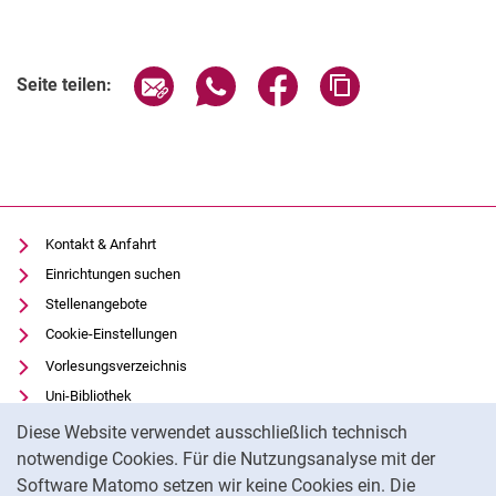
Seite über E-Mail teilen
Seite über WhatsApp teilen (exter
Seite über Facebook teile
Adresse der Seite
Seite teilen:
Kontakt & Anfahrt
Einrichtungen suchen
Stellenangebote
Cookie-Einstellungen
Vorlesungsverzeichnis
Uni-Bibliothek
Cookie-Hinweis
Moodle
Diese Website verwendet ausschließlich technisch
Panopto
notwendige Cookies. Für die Nutzungsanalyse mit der
Software Matomo setzen wir keine Cookies ein. Die
Datenschutz