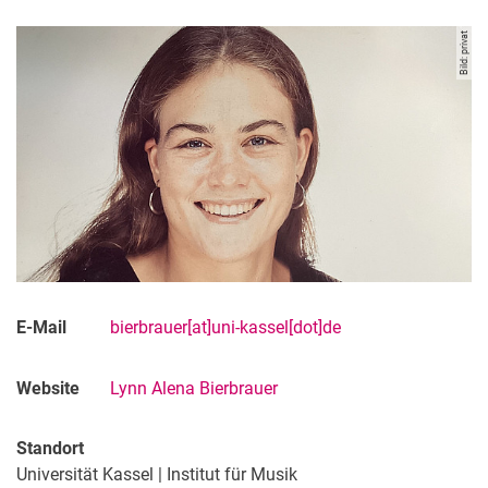
Bild: privat
A-Z
Professor:innen
Wissenschaftliche und Pädagogische Mitarbeiter:innen
Künstlerisch und wissenschaftlich Lehrende
Künstlerische Lehrbeauftragte
Wissenschaftliche Lehrbeauftragte
Technisch-Administrative Mitarbeiter:innen
E-Mail
bierbrauer[at]uni-kassel[dot]de
Website
Lynn Alena Bierbrauer
Standort
Universität Kassel | Institut für Musik