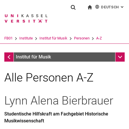
DEUTSCH
: AL
Springe direkt zu: Inhalt
Springe direkt zu: Suche
Springe direkt zu: Hauptnav
zur Startseite
Suchformular
Suchbegriff
English
Suchmaschine
FB01
Institute
Institut für Musik
Personen
A-Z
Suchen (öffnet externen Link in einem 
Personen
Unter
Institut für Musik
Alle Personen A-Z
Lynn Alena
Bierbrauer
Studentische Hilfskraft am Fachgebiet Historische
Musikwissenschaft