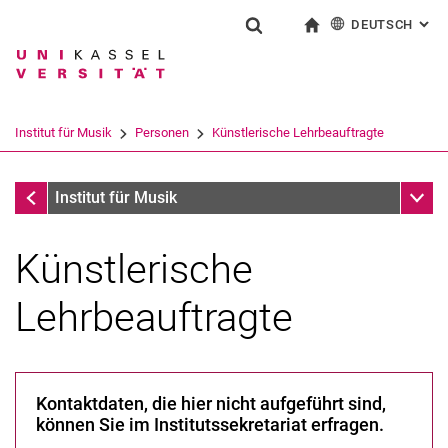
DEUTSCH
: AL
Springe direkt zu: Inhalt
Springe direkt zu: Suche
Springe direkt zu: Hauptnav
zur Startseite
Suchformular
Suchbegriff
English
Suchmaschine
Institut für Musik
Personen
Künstlerische Lehrbeauftragte
Suchen (öffnet externen Link in einem 
Personen
Unter
Institut für Musik
Künstlerische
Lehrbeauftragte
Kontaktdaten, die hier nicht aufgeführt sind,
können Sie im Institutssekretariat erfragen.