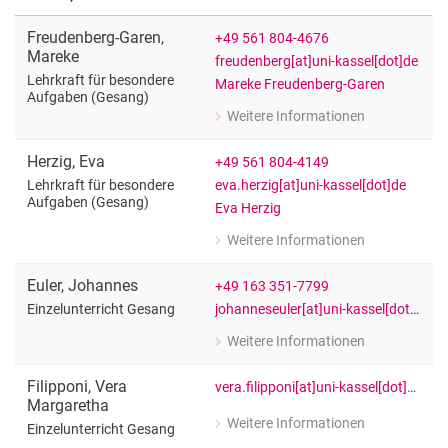
Freudenberg-Garen
,
+49 561 804-4676
Mareke
freudenberg[at]uni-kassel[dot]de
Lehrkraft für besondere
Mareke Freudenberg-Garen
Aufgaben (Gesang)
Weitere Informationen
zu Mareke Freudenberg-Garen
Lehrkraft für besondere Aufgaben (G
Herzig
,
Eva
+49 561 804-4149
eva.herzig[at]uni-kassel[dot]de
Lehrkraft für besondere
Aufgaben (Gesang)
Eva Herzig
Weitere Informationen
zu Eva Herzig
Lehrkraft für besondere Aufgaben (G
Euler
,
Johannes
+49 163 351-7799
johanneseuler[at]uni-kassel[dot]de
Einzelunterricht Gesang
Weitere Informationen
zu Johannes Euler
Einzelunterricht Gesang
Filipponi
,
Vera
vera.filipponi[at]uni-kassel[dot]de
Margaretha
Weitere Informationen
Einzelunterricht Gesang
zu Vera Margaretha Filipponi