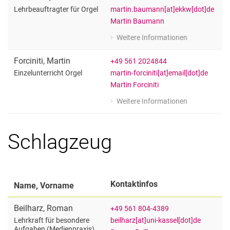
martin.baumann[at]ekkw[dot]de
Lehrbeauftragter für Orgel
Martin Baumann
Weitere Informationen
zu Martin Baumann
Lehrbeauftragter für Orgel
Forciniti
,
Martin
+49 561 2024844
martin-forciniti[at]email[dot]de
Einzelunterricht Orgel
Martin Forciniti
Weitere Informationen
zu Martin Forciniti
Einzelunterricht Orgel
Schlagzeug
Kontaktinfos
Name, Vorname
Beilharz
,
Roman
+49 561 804-4389
beilharz[at]uni-kassel[dot]de
Lehrkraft für besondere
Aufgaben (Medienpraxis),