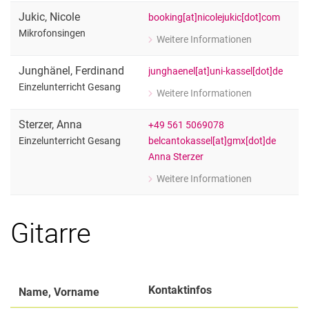
Einzelunterricht Gesang
Jukic
,
Nicole
booking[at]nicolejukic[dot]com
Mikrofonsingen
Weitere Informationen
zu Nicole Jukic
Mikrofonsingen
Junghänel
,
Ferdinand
junghaenel[at]uni-kassel[dot]de
Einzelunterricht Gesang
Weitere Informationen
zu Ferdinand Junghänel
Einzelunterricht Gesang
Sterzer
,
Anna
+49 561 5069078
belcantokassel[at]gmx[dot]de
Einzelunterricht Gesang
Anna Sterzer
Weitere Informationen
zu Anna Sterzer
Einzelunterricht Gesang
Gitarre
Kontaktinfos
Name, Vorname