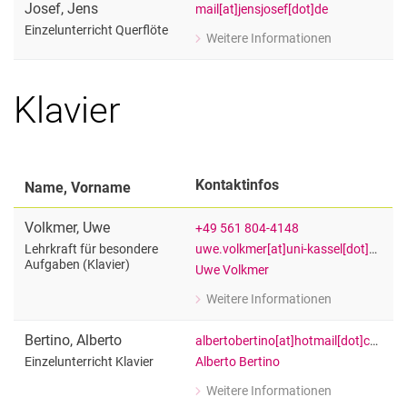
Josef
,
Jens
mail[at]jensjosef[dot]de
Einzelunterricht Querflöte
Weitere Informationen
zu Jens Josef
Einzelunterricht Querflöte
Klavier
Kontaktinfos
Name, Vorname
Volkmer
,
Uwe
+49 561 804-4148
uwe.volkmer[at]uni-kassel[dot]de
Lehrkraft für besondere
Aufgaben (Klavier)
Uwe Volkmer
Weitere Informationen
zu Uwe Volkmer
Lehrkraft für besondere Aufgaben (Kl
Bertino
,
Alberto
albertobertino[at]hotmail[dot]com
Alberto Bertino
Einzelunterricht Klavier
Weitere Informationen
zu Alberto Bertino