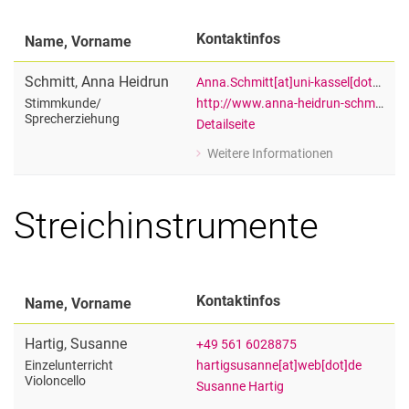
Kontaktinfos
Name, Vorname
Schmitt
,
Anna Heidrun
Anna.Schmitt[at]uni-kassel[dot]de
http://www.anna-heidrun-schmitt.de
Stimmkunde/​
Sprecherziehung
Detailseite
Weitere Informationen
zu Anna Heidrun Schmitt
Stimmkunde/Sprecherziehung
Streichinstrumente
Kontaktinfos
Name, Vorname
Hartig
,
Susanne
+49 561 6028875
hartigsusanne[at]web[dot]de
Einzelunterricht
Violoncello
Susanne Hartig