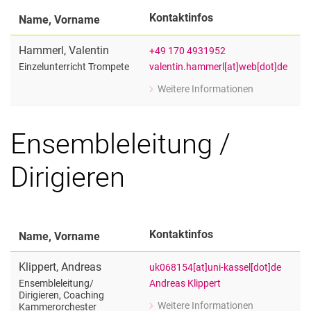
Kontaktinfos
Name, Vorname
Hammerl
,
Valentin
+49 170 4931952
valentin.hammerl[at]web[dot]de
Einzelunterricht Trompete
Weitere Informationen
zu Valentin Hammerl
Einzelunterricht Trompete
Ensembleleitung /
Dirigieren
Kontaktinfos
Name, Vorname
Klippert
,
Andreas
uk068154[at]uni-kassel[dot]de
Andreas Klippert
Ensembleleitung/​
Dirigieren, Coaching
Weitere Informationen
Kammerorchester