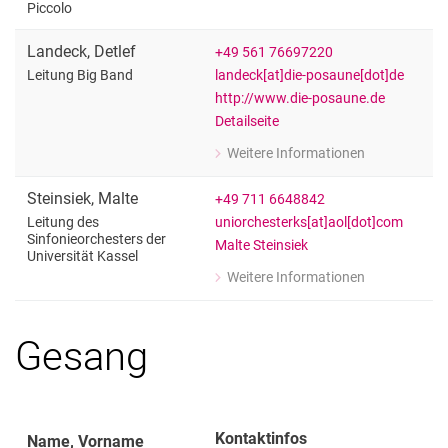
zu Andreas Cessak
Piccolo
Oberstudienrat im Hochschuldienst (
Landeck
,
Detlef
+49 561 76697220
landeck[at]die-posaune[dot]de
Leitung Big Band
http://www.die-posaune.de
Detailseite
Weitere Informationen
zu Detlef Landeck
Leitung Big Band
Steinsiek
,
Malte
+49 711 6648842
uniorchesterks[at]aol[dot]com
Leitung des
Sinfonieorchesters der
Malte Steinsiek
Universität Kassel
Weitere Informationen
zu Malte Steinsiek
Leitung des Sinfonieorchesters der Un
Gesang
Kontaktinfos
Name, Vorname