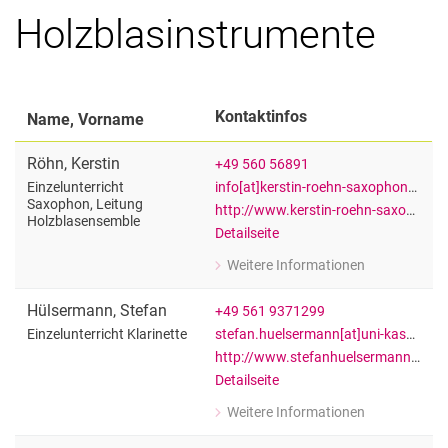
Holzblasinstrumente
Kontaktinfos
Name, Vorname
Röhn
,
Kerstin
+49 560 56891
info[at]kerstin-roehn-saxophon[dot]de
Einzelunterricht
Saxophon, Leitung
http://www.kerstin-roehn-saxophon.de
Holzblasensemble
Detailseite
Weitere Informationen
zu Kerstin Röhn
Einzelunterricht Saxophon, Leitung 
Hülsermann
,
Stefan
+49 561 9371299
stefan.huelsermann[at]uni-kassel[dot]de
Einzelunterricht Klarinette
http://www.stefanhuelsermann.de/
Detailseite
Weitere Informationen
zu Stefan Hülsermann
Einzelunterricht Klarinette