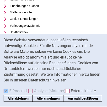
Einrichtungen suchen
Stellenangebote
Cookie-Einstellungen
Vorlesungsverzeichnis
Uni-Bibliothek
Cookie-Hinweis
Moodle
Diese Website verwendet ausschließlich technisch
Panopto
notwendige Cookies. Für die Nutzungsanalyse mit der
Software Matomo setzen wir keine Cookies ein. Die
Datenschutz
Analyse erfolgt anonymisiert und erlaubt keine
Barrierefreiheit
Rückschlüsse auf einzelne Besucher*innen. Cookies von
Transparenter KI-Einsatz
Drittanbietern werden nur nach ausdrücklicher
Impressum
Zustimmung gesetzt. Weitere Informationen hierzu finden
Sie in unseren Datenschutzhinweisen.
Na
Erforderlich
Erforderliche Cookies akzeptieren
Analyse (Matomo)
Analyse-Cookies akzepti
Externe Inhalte
: Exte
Alle ablehnen
Alle annehmen
Auswahl bestätigen