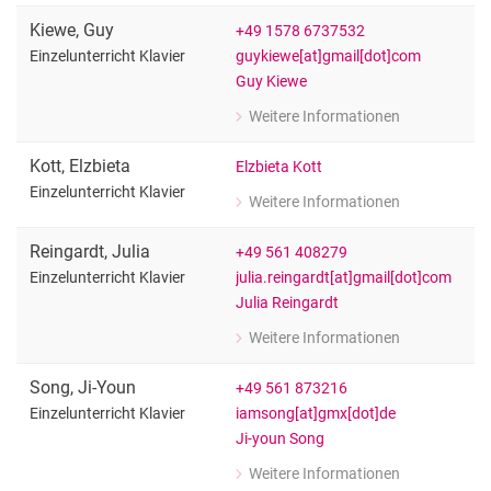
Einzelunterricht Klavier
Kiewe
,
Guy
+49 1578 6737532
guykiewe[at]gmail[dot]com
Einzelunterricht Klavier
Guy Kiewe
Weitere Informationen
zu Guy Kiewe
Einzelunterricht Klavier
Kott
,
Elzbieta
Elzbieta Kott
Einzelunterricht Klavier
Weitere Informationen
zu Elzbieta Kott
Einzelunterricht Klavier
Reingardt
,
Julia
+49 561 408279
julia.reingardt[at]gmail[dot]com
Einzelunterricht Klavier
Julia Reingardt
Weitere Informationen
zu Julia Reingardt
Einzelunterricht Klavier
Song
,
Ji-Youn
+49 561 873216
iamsong[at]gmx[dot]de
Einzelunterricht Klavier
Ji-youn Song
Weitere Informationen
zu Ji-Youn Song