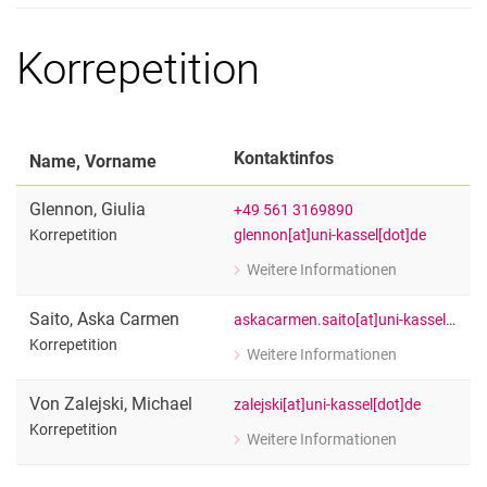
Einzelunterricht Klavier
Korrepetition
Kontaktinfos
Name, Vorname
Glennon
,
Giulia
+49 561 3169890
glennon[at]uni-kassel[dot]de
Korrepetition
Weitere Informationen
zu Giulia Glennon
Korrepetition
Saito
,
Aska Carmen
askacarmen.saito[at]uni-kassel[dot]de
Korrepetition
Weitere Informationen
zu Aska Carmen Saito
Korrepetition
Von Zalejski
,
Michael
zalejski[at]uni-kassel[dot]de
Korrepetition
Weitere Informationen
zu Michael Von Zalejski
Korrepetition