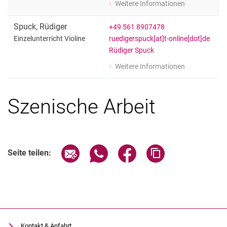
Weitere Informationen
zu Susanne Hartig
Einzelunterricht Violoncello
Spuck
,
Rüdiger
+49 561 8907478
ruedigerspuck[at]t-online[dot]de
Einzelunterricht Violine
Rüdiger Spuck
Weitere Informationen
zu Rüdiger Spuck
Einzelunterricht Violine
Szenische Arbeit
Seite über E-Mail teilen
Seite über WhatsApp teilen (exter
Seite über Facebook teile
Adresse der Seite
Seite teilen:
Kontakt & Anfahrt