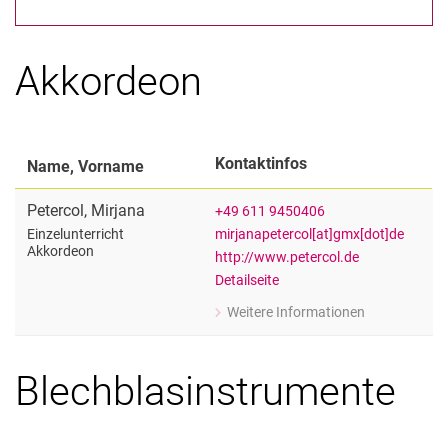
Akkordeon
A-Z
Professor:innen
Wissenschaftliche und Pädagogische Mitarbeiter:innen
Künstlerisch und wissenschaftlich Lehrende
Kontaktinfos
Name, Vorname
Künstlerische Lehrbeauftragte
Petercol
,
Mirjana
+49 611 9450406
Wissenschaftliche Lehrbeauftragte
mirjanapetercol[at]gmx[dot]de
Einzelunterricht
Technisch-Administrative Mitarbeiter:innen
Akkordeon
http://www.petercol.de
Detailseite
Weitere Informationen
zu Mirjana Petercol
Einzelunterricht Akkordeon
Blechblasinstrumente