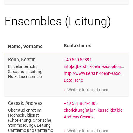
zu Andreas Klippert
Ensembleleitung/Dirigieren, Coachin
Ensembles (Leitung)
Kontaktinfos
Name, Vorname
Röhn
,
Kerstin
+49 560 56891
info[at]kerstin-roehn-saxophon[dot]de
Einzelunterricht
Saxophon, Leitung
http://www.kerstin-roehn-saxophon.de
Holzblasensemble
Detailseite
Weitere Informationen
zu Kerstin Röhn
Einzelunterricht Saxophon, Leitung 
Cessak
,
Andreas
+49 561 804-4305
chorleitung[at]uni-kassel[dot]de
Oberstudienrat im
Hochschuldienst
Andreas Cessak
(Chorleitung, Chorische
Stimmbildung), Leitung
Cantiamo und Cantiamo
Weitere Informationen