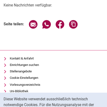
Keine Nachrichten verfügbar.
Seite über E-Mail teilen
Seite über WhatsApp teilen (exter
Seite über Facebook teile
Adresse der Seite
Seite teilen:
Kontakt & Anfahrt
Einrichtungen suchen
Stellenangebote
Cookie-Einstellungen
Vorlesungsverzeichnis
Uni-Bibliothek
Cookie-Hinweis
Moodle
Diese Website verwendet ausschließlich technisch
Panopto
notwendige Cookies. Für die Nutzungsanalyse mit der