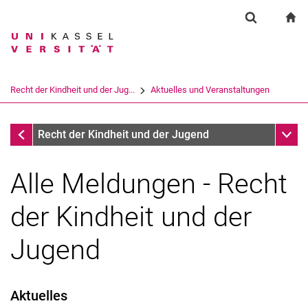
Springe direkt zu: Inhalt
Springe direkt zu: Suche
Springe direkt zu: Hauptnav
zu
Suchformul
Suchbegriff
Suchmaschine
Recht der Kindheit und der Jug...
Aktuelles und Veranstaltungen
Suchen (öffnet externen Link in einem 
Aktuelles und Veranstaltungen
Unter
Recht der Kindheit und der Jugend
Alle Meldungen - Recht
der Kindheit und der
Jugend
Aktuelles