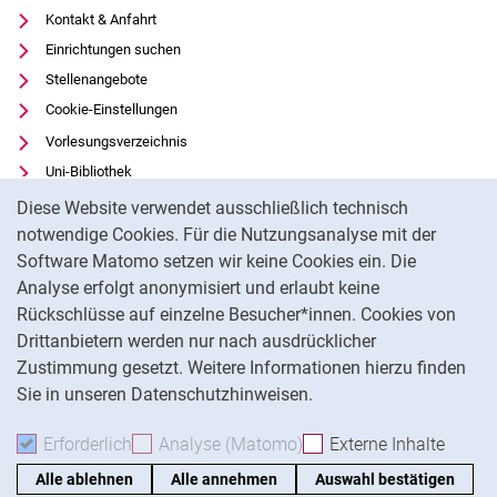
Kontakt & Anfahrt
Einrichtungen suchen
Stellenangebote
Cookie-Einstellungen
Vorlesungsverzeichnis
Uni-Bibliothek
Cookie-Hinweis
Moodle
Diese Website verwendet ausschließlich technisch
Panopto
notwendige Cookies. Für die Nutzungsanalyse mit der
Software Matomo setzen wir keine Cookies ein. Die
Datenschutz
Analyse erfolgt anonymisiert und erlaubt keine
Barrierefreiheit
Rückschlüsse auf einzelne Besucher*innen. Cookies von
Transparenter KI-Einsatz
Drittanbietern werden nur nach ausdrücklicher
Impressum
Zustimmung gesetzt. Weitere Informationen hierzu finden
Sie in unseren Datenschutzhinweisen.
Na
Erforderlich
Erforderliche Cookies akzeptieren
Analyse (Matomo)
Analyse-Cookies akzepti
Externe Inhalte
: Exte
Alle ablehnen
Alle annehmen
Auswahl bestätigen