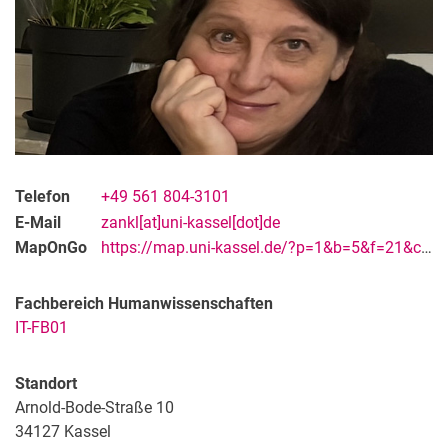
Informationsmanagement
Aktuelles
Nutzerservice
Web-Service
PC-Pool-Service
Daten-Speicher
IT-Sicherheit
Telefon
+49 561 804-3101
E-Mail
zankl[at]uni-kassel[dot]de
IT-Team
MapOnGo
https://map.uni-kassel.de/?p=1&b=5&f=21&c=28413&l=9019&lang=de&fb=true&ff=true
Anmeldung IT-Überblick
Kontakt & Öffnungszeiten
Fachbereich Humanwissenschaften
IT-FB01
Standort
Arnold-Bode-Straße 10
34127
Kassel