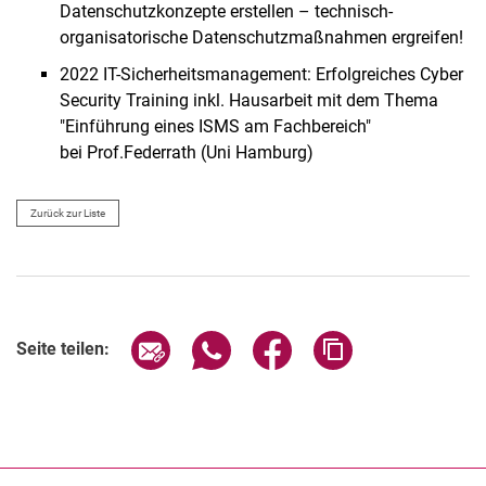
Datenschutzkonzepte erstellen – technisch-
organisatorische Datenschutzmaßnahmen ergreifen!
2022 IT-Sicherheitsmanagement: Erfolgreiches Cyber
Security Training inkl. Hausarbeit mit dem Thema
"Einführung eines ISMS am Fachbereich"
bei Prof.Federrath (Uni Hamburg)
Zurück zur Liste
Seite über E-Mail teilen
Seite über WhatsApp teilen (exter
Seite über Facebook teile
Adresse der Seite
Seite teilen: