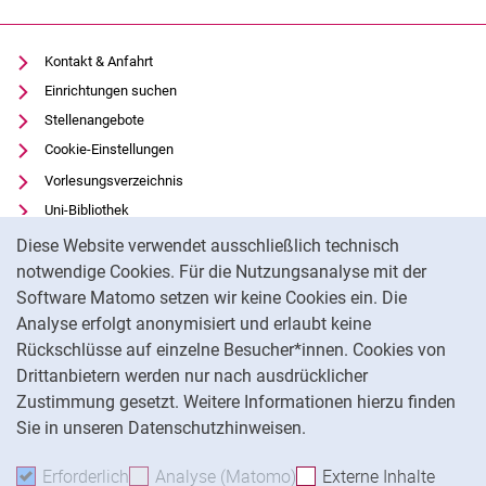
Kontakt & Anfahrt
Einrichtungen suchen
Stellenangebote
Cookie-Einstellungen
Vorlesungsverzeichnis
Uni-Bibliothek
Cookie-Hinweis
Moodle
Diese Website verwendet ausschließlich technisch
Panopto
notwendige Cookies. Für die Nutzungsanalyse mit der
Software Matomo setzen wir keine Cookies ein. Die
Datenschutz
Analyse erfolgt anonymisiert und erlaubt keine
Barrierefreiheit
Rückschlüsse auf einzelne Besucher*innen. Cookies von
Transparenter KI-Einsatz
Drittanbietern werden nur nach ausdrücklicher
Impressum
Zustimmung gesetzt. Weitere Informationen hierzu finden
Sie in unseren Datenschutzhinweisen.
Na
Erforderlich
Erforderliche Cookies akzeptieren
Analyse (Matomo)
Analyse-Cookies akzepti
Externe Inhalte
: Exte