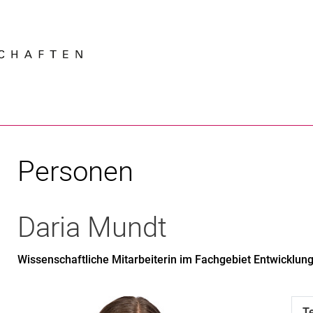
Springe direkt zu: Inhalt
Springe direkt zu: Suche
Springe direkt zu: Hauptnav
Suchmas
Personen
Daria
Mundt
Wissenschaftliche Mitarbeiterin im Fachgebiet Entwicklun
T