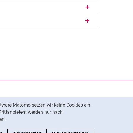
rner Link, öffnet neues Fenster)
en (externer Link, öffnet neues Fenster)
te kopieren
tware Matomo setzen wir keine Cookies ein.
Nach oben
Drittanbietern werden nur nach
en.