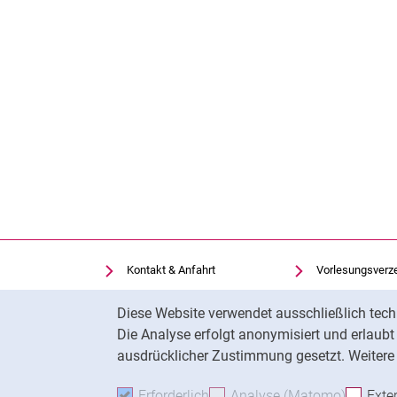
Kontakt & Anfahrt
Vorlesungsverz
Einrichtungen suchen
Uni-Bibliothek
Cookie-Hinweis
Diese Website verwendet ausschließlich tech
Stellenangebote
Moodle
Die Analyse erfolgt anonymisiert und erlaub
Cookie-Einstellungen
Panopto
ausdrücklicher Zustimmung gesetzt. Weitere 
Erforderlich
Erforderliche Cookies akzeptie
Analyse (Matomo)
Analyse
Exte