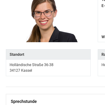
E
W
Standort
R
Holländische Straße 36-38
H
34127
Kassel
Sprechstunde