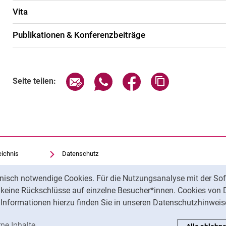
Vita
Publikationen & Konferenzbeiträge
Seite über E-Mail teilen
Seite über WhatsApp teilen (exte
Seite über Facebook teil
Adresse der Sei
Seite teilen:
eichnis
Datenschutz
Barrierefreiheit
nisch notwendige Cookies. Für die Nutzungsanalyse mit der Sof
Transparenter KI-Einsatz
t keine Rückschlüsse auf einzelne Besucher*innen. Cookies von 
Impressum
Informationen hierzu finden Sie in unseren Datenschutzhinweis
ren
-Cookies akzeptieren
rne Inhalte
: Externe Inhalte / Cookies akzeptieren