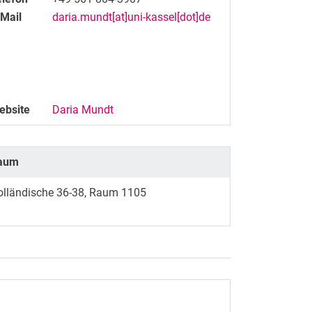
-Mail
daria.mundt[at]uni-kassel[dot]de
ebsite
Daria Mundt
aum
olländische 36-38, Raum 1105