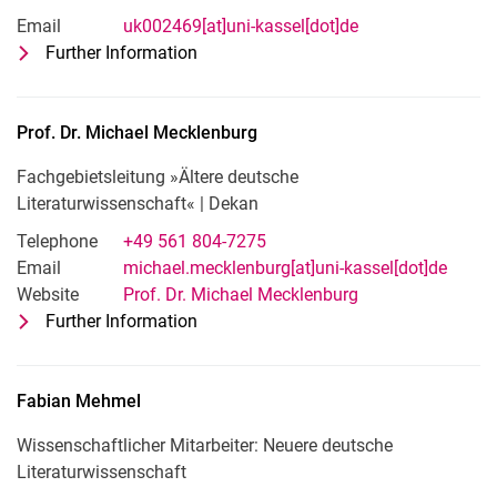
Email
uk002469[at]uni-kassel[dot]de
Further Information
for Privatdozent Dr. Martin Maurach
Lehrbeauftragter im Fachgebiet »Neue
Prof. Dr.
Michael
Mecklenburg
Fachgebietsleitung »Ältere deutsche
Literaturwissenschaft« | Dekan
Telephone
+49 561 804-7275
Email
michael.mecklenburg[at]uni-kassel[dot]de
Website
Prof. Dr. Michael Mecklenburg
Further Information
for Prof. Dr. Michael Mecklenburg
Fachgebietsleitung »Ältere deutsche L
Fabian
Mehmel
Wissenschaftlicher Mitarbeiter: Neuere deutsche
Literaturwissenschaft