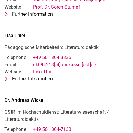
Website
Prof. Dr. Sören Stumpf
Further Information
for Prof. Dr. Sören Stumpf
Fachgebietsleitung »Sprachwissenschaf
Lisa
Thiel
Pädagogische Mitarbeiterin: Literaturdidaktik
Telephone
+49 561 804-3335
Email
uk094213[at]uni-kassel[dot]de
Website
Lisa Thiel
Further Information
for Lisa Thiel
Pädagogische Mitarbeiterin: Literaturd
Dr.
Andreas
Wicke
OStR im Hochschuldienst: Literaturwissenschaft /
Literaturdidaktik
Telephone
+49 561 804-7138