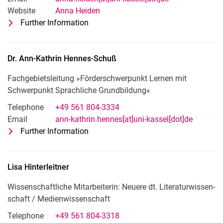
Website
Anna Heiden
Further Information
for Anna Heiden
Wissenschaftliche Mitarbeiterin: Dida
Dr.
Ann-Kathrin
Hennes-Schuß
Fachgebietsleitung »Förderschwerpunkt Lernen mit
Schwerpunkt Sprachliche Grundbildung«
Telephone
+49 561 804-3334
Email
ann-kathrin.hennes[at]uni-kassel[dot]de
Further Information
for Dr. Ann-Kathrin Hennes-Schuß
Fachgebietsleitung »Förderschwerpun
Lisa
Hinterleitner
Wissenschaftliche Mitarbeiterin: Neue­re dt. Li­te­ra­tur­wis­sen­
schaft / Me­di­en­wis­sen­schaft
Telephone
+49 561 804-3318