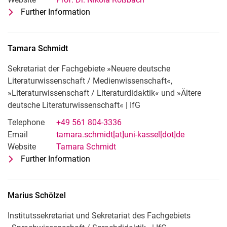
Further Information
for Prof. Dr. Nikola Roßbach
Fachgebietsleitung »Neuere deutsche 
Tamara
Schmidt
Sekretariat der Fachgebiete »Neuere deutsche
Literaturwissenschaft /​ Medienwissenschaft«,
»Literaturwissenschaft /​ Literaturdidaktik« und »Ältere
deutsche Literaturwissenschaft« | IfG
Telephone
+49 561 804-3336
Email
tamara.schmidt[at]uni-kassel[dot]de
Website
Tamara Schmidt
Further Information
for Tamara Schmidt
Sekretariat der Fachgebiete »Neuere de
Marius
Schölzel
Institutssekretariat und Sekretariat des Fachgebiets