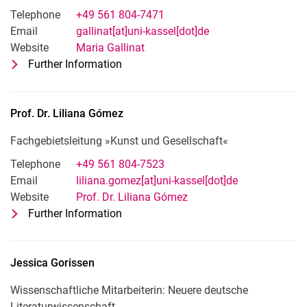
Telephone
+49 561 804-7471
Email
gallinat[at]uni-kassel[dot]de
Website
Maria Gallinat
Further Information
for Maria Gallinat
Wissenschaftliche Mitarbeiterin: För
Prof. Dr.
Liliana
Gómez
Fachgebietsleitung »Kunst und Gesellschaft«
Telephone
+49 561 804-7523
Email
liliana.gomez[at]uni-kassel[dot]de
Website
Prof. Dr. Liliana Gómez
Further Information
for Prof. Dr. Liliana Gómez
Fachgebietsleitung »Kunst und Gesell
Jessica
Gorissen
Wissenschaftliche Mitarbeiterin: Neuere deutsche
Literaturwissenschaft