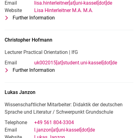
Email
lisa.hinterleitner[at]uni-kassel[dot]de
Website
Lisa Hinterleitner M.A. M.A.
Further Information
for Lisa Hinterleitner
Wissenschaftliche Mitarbeiterin: Neue­re d
Christopher
Hofmann
Lecturer Practical Orientation | IfG
Email
uk002015[at]student.uni-kassel[dot]de
Further Information
for Christopher Hofmann
Lecturer Practical Orientation | IfG
Lukas
Janzon
Wissenschaftlicher Mitarbeiter: Didaktik der deutschen
Sprache und Literatur / Schwerpunkt Grundschule
Telephone
+49 561 804-3304
Email
l.janzon[at]uni-kassel[dot]de
Website
Lukas Janzon