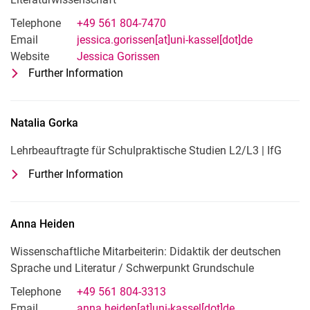
Telephone
+49 561 804-7470
Email
jessica.gorissen[at]uni-kassel[dot]de
Website
Jessica Gorissen
Further Information
for Jessica Gorissen
Wissenschaftliche Mitarbeiterin: Neue
Natalia
Gorka
Lehrbeauftragte für Schulpraktische Studien L2/L3 | IfG
Further Information
for Natalia Gorka
Lehrbeauftragte für Schulpraktische S
Anna
Heiden
Wissenschaftliche Mitarbeiterin: Didaktik der deutschen
Sprache und Literatur / Schwerpunkt Grundschule
Telephone
+49 561 804-3313
Email
anna.heiden[at]uni-kassel[dot]de