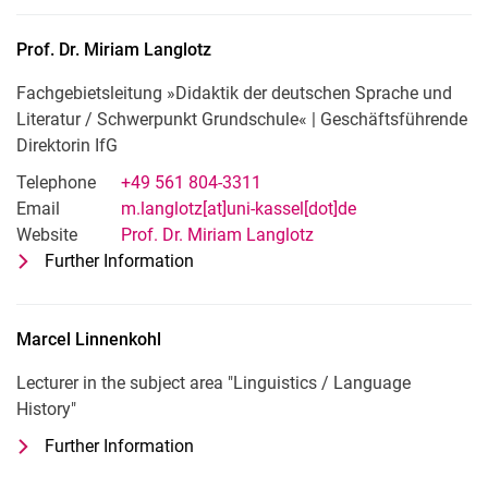
Prof. Dr.
Miriam
Langlotz
Fachgebietsleitung »Didaktik der deutschen Sprache und
Literatur / Schwerpunkt Grundschule« | Geschäftsführende
Direktorin IfG
Telephone
+49 561 804-3311
Email
m.langlotz[at]uni-kassel[dot]de
Website
Prof. Dr. Miriam Langlotz
Further Information
for Prof. Dr. Miriam Langlotz
Fachgebietsleitung »Didaktik der deut
Marcel
Linnenkohl
Lecturer in the subject area "Linguistics / Language
History"
Further Information
for Marcel Linnenkohl
Lecturer in the subject area "Linguisti