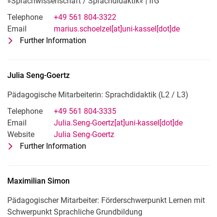
»Sprachwissenschaft /​ Sprachdidaktik« | IfG
Telephone
+49 561 804-3322
Email
marius.schoelzel[at]uni-kassel[dot]de
Further Information
for Marius Schölzel
Institutssekretariat und Sekretariat d
Julia
Seng-Goertz
Pädagogische Mitarbeiterin: Sprachdidaktik (L2 / L3)
Telephone
+49 561 804-3335
Email
Julia.Seng-Goertz[at]uni-kassel[dot]de
Website
Julia Seng-Goertz
Further Information
for Julia Seng-Goertz
Pädagogische Mitarbeiterin: Sprachdid
Maximilian
Simon
Pädagogischer Mitarbeiter: Förderschwerpunkt Lernen mit
Schwerpunkt Sprachliche Grundbildung