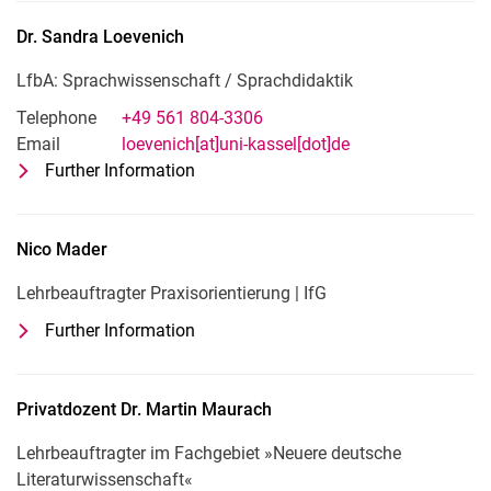
Dr.
Sandra
Loevenich
LfbA: Sprachwissenschaft /​ Sprachdidaktik
Telephone
+49 561 804-3306
Email
loevenich[at]uni-kassel[dot]de
Further Information
for Dr. Sandra Loevenich
LfbA: Sprachwissenschaft /​ Sprachdi
Nico
Mader
Lehrbeauftragter Praxisorientierung | IfG
Further Information
for Nico Mader
Lehrbeauftragter Praxisorientierung | I
Privatdozent Dr.
Martin
Maurach
Lehrbeauftragter im Fachgebiet »Neuere deutsche
Literaturwissenschaft«