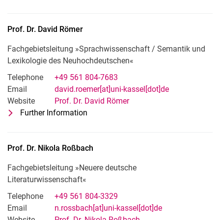
Wissenschaftliche Mitarbeiterin: Spr
Prof. Dr.
David
Römer
Fachgebietsleitung »Sprachwissenschaft / Semantik und
Lexikologie des Neuhochdeutschen«
Telephone
+49 561 804-7683
Email
david.roemer[at]uni-kassel[dot]de
Website
Prof. Dr. David Römer
Further Information
for Prof. Dr. David Römer
Fachgebietsleitung »Sprachwissensch
Prof. Dr.
Nikola
Roßbach
Fachgebietsleitung »Neuere deutsche
Literaturwissenschaft«
Telephone
+49 561 804-3329
Email
n.rossbach[at]uni-kassel[dot]de
Website
Prof. Dr. Nikola Roßbach