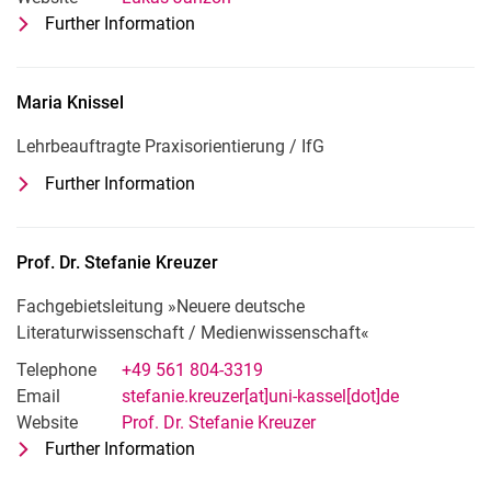
Further Information
for Lukas Janzon
Wissenschaftlicher Mitarbeiter: Didak
Maria
Knissel
Lehrbeauftragte Praxisorientierung /​ IfG
Further Information
for Maria Knissel
Lehrbeauftragte Praxisorientierung /​ I
Prof. Dr.
Stefanie
Kreuzer
Fachgebietsleitung »Neuere deutsche
Literaturwissenschaft / Medienwissenschaft«
Telephone
+49 561 804-3319
Email
stefanie.kreuzer[at]uni-kassel[dot]de
Website
Prof. Dr. Stefanie Kreuzer
Further Information
for Prof. Dr. Stefanie Kreuzer
Fachgebietsleitung »Neuere deutsche 