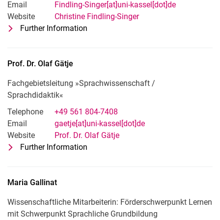
Email
Findling-Singer[at]uni-kassel[dot]de
Website
Christine Findling-Singer
Further Information
for Christine Findling-Singer
Pädagogische Mitarbeiterin: Literaturdi
Prof. Dr.
Olaf
Gätje
Fachgebietsleitung »Sprachwissenschaft /
Sprachdidaktik«
Telephone
+49 561 804-7408
Email
gaetje[at]uni-kassel[dot]de
Website
Prof. Dr. Olaf Gätje
Further Information
for Prof. Dr. Olaf Gätje
Fachgebietsleitung »Sprachwissenscha
Maria
Gallinat
Wissenschaftliche Mitarbeiterin: Förderschwerpunkt Lernen
mit Schwerpunkt Sprachliche Grundbildung