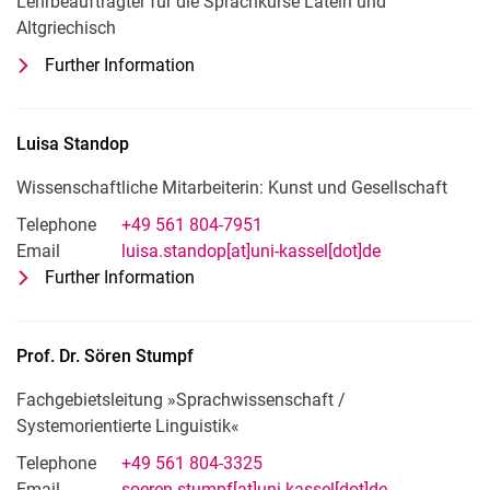
Lehrbeauftragter für die Sprachkurse Latein und
Altgriechisch
Further Information
for Dirk Sroka
Lehrbeauftragter für die Sprachkurse L
Luisa
Standop
Wissenschaftliche Mitarbeiterin: Kunst und Gesellschaft
Telephone
+49 561 804-7951
Email
luisa.standop[at]uni-kassel[dot]de
Further Information
for Luisa Standop
Wissenschaftliche Mitarbeiterin: Kuns
Prof. Dr.
Sören
Stumpf
Fachgebietsleitung »Sprachwissenschaft /
Systemorientierte Linguistik«
Telephone
+49 561 804-3325
Email
soeren.stumpf[at]uni-kassel[dot]de