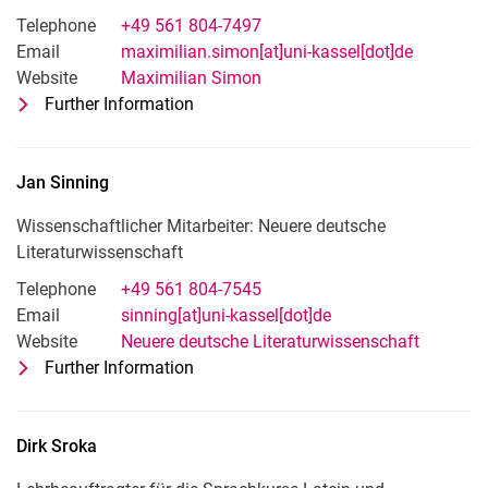
Telephone
+49 561 804-7497
Email
maximilian.simon[at]uni-kassel[dot]de
Website
Maximilian Simon
Further Information
for Maximilian Simon
Pädagogischer Mitarbeiter: Fördersc
Jan
Sinning
Wissenschaftlicher Mitarbeiter: Neuere deutsche
Literaturwissenschaft
Telephone
+49 561 804-7545
Email
sinning[at]uni-kassel[dot]de
Website
Neuere deutsche Literaturwissenschaft
Further Information
for Jan Sinning
Wissenschaftlicher Mitarbeiter: Neuer
Dirk
Sroka