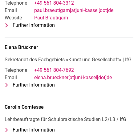
Telephone
+49 561 804-3312
Email
paul.braeutigam[at]uni-kassel[dot]de
Website
Paul Bräutigam
Further Information
for Paul Bräutigam
Wissenschaftlicher Mitarbeiter: Literat
Elena
Brückner
Sekretariat des Fachgebiets »Kunst und Gesellschaft« | IfG
Telephone
+49 561 804-7692
Email
elena.brueckner[at]uni-kassel[dot]de
Further Information
for Elena Brückner
Sekretariat des Fachgebiets »Kunst und
Carolin
Comtesse
Lehrbeauftragte für Schulpraktische Studien L2/L3 / IfG
Further Information
for Carolin Comtesse
Lehrbeauftragte für Schulpraktische S