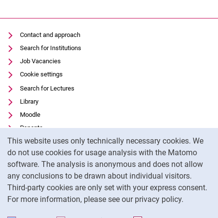
Contact and approach
Search for Institutions
Job Vacancies
Cookie settings
Search for Lectures
Library
Moodle
Panopto
Cookie Notice
This website uses only technically necessary cookies. We
Data privacy
do not use cookies for usage analysis with the Matomo
Accessibility
software. The analysis is anonymous and does not allow
Transparent Use of AI
any conclusions to be drawn about individual visitors.
Legal notice
Third-party cookies are only set with your express consent.
For more information, please see our privacy policy.
To