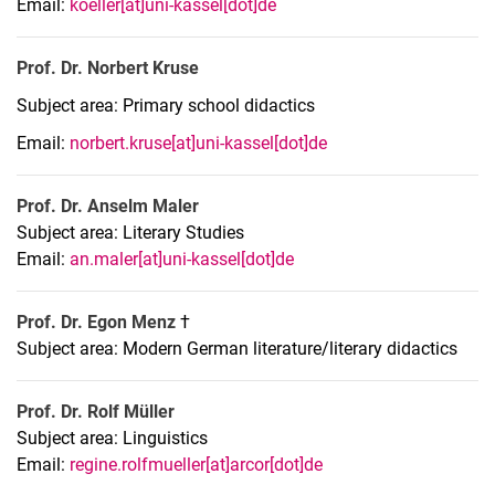
Email:
koeller[at]uni-kassel[dot]de
Prof. Dr. Norbert Kruse
Subject area: Primary school didactics
Email:
norbert.kruse[at]uni-kassel[dot]de
Prof. Dr. Anselm Maler
Subject area: Literary Studies
Email:
an.maler[at]uni-kassel[dot]de
Prof. Dr. Egon Menz
†
Subject area: Modern German literature/literary didactics
Prof. Dr. Rolf Müller
Subject area: Linguistics
Email:
regine.rolfmueller[at]arcor[dot]de