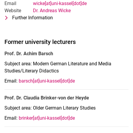
Email
wicke[at]uni-kassel[dot]de
Website
Dr. Andreas Wicke
Further Information
for Dr. Andreas Wicke
OStR im Hochschuldienst: Literaturwis
Former university lecturers
Prof. Dr. Achim Barsch
Subject area: Modern German Literature and Media
Studies/Literary Didactics
Email:
barsch[at]uni-kassel[dot]de
Prof. Dr. Claudia Brinker-von der Heyde
Subject area: Older German Literary Studies
Email:
brinker[at]uni-kassel[dot]de