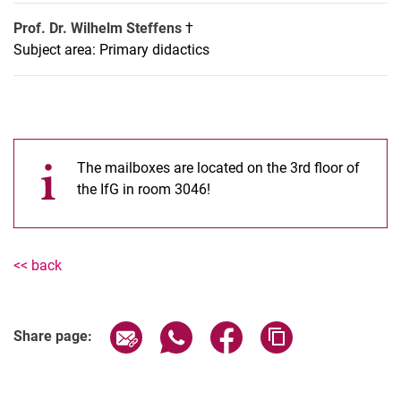
Prof. Dr. Wilhelm Steffens
†
Subject area: Primary didactics
The mailboxes are located on the 3rd floor of
the IfG in room 3046!
<< back
Share page via email
Share page via WhatsApp (extern
Share page via Facebook 
Copy page addres
Share page: