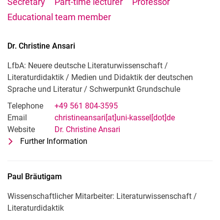
Secretary
Part-time lecturer
Professor
Educational team member
Dr.
Christine
Ansari
LfbA: Neuere deutsche Literaturwissenschaft /
Literaturdidaktik / Medien und Didaktik der deutschen
Sprache und Literatur / Schwerpunkt Grundschule
Telephone
+49 561 804-3595
Email
christineansari[at]uni-kassel[dot]de
Website
Dr. Christine Ansari
Further Information
for Dr. Christine Ansari
LfbA: Neuere deutsche Literaturwissen
Paul
Bräutigam
Wissenschaftlicher Mitarbeiter: Literaturwissenschaft /
Literaturdidaktik