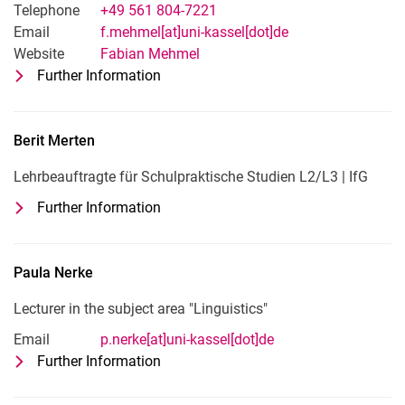
Telephone
+49 561 804-7221
Email
f.mehmel[at]uni-kassel[dot]de
Website
Fabian Mehmel
Further Information
for Fabian Mehmel
Wissenschaftlicher Mitarbeiter: Neuer
Berit
Merten
Lehrbeauftragte für Schulpraktische Studien L2/L3 | IfG
Further Information
for Berit Merten
Lehrbeauftragte für Schulpraktische S
Paula
Nerke
Lecturer in the subject area "Linguistics"
Email
p.nerke[at]uni-kassel[dot]de
Further Information
for Paula Nerke
Lecturer in the subject area "Linguistic