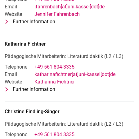
Email
jfahrenbach[at]uni-kassel[dot]de
Website
Jennifer Fahrenbach
Further Information
for Jennifer Fahrenbach
Sekretariat der Fachgebiete »Didaktik
Katharina
Fichtner
Pädagogische Mitarbeiterin: Literaturdidaktik (L2 / L3)
Telephone
+49 561 804-3335
Email
katharinafichtner[at]uni-kassel[dot]de
Website
Katharina Fichtner
Further Information
for Katharina Fichtner
Pädagogische Mitarbeiterin: Literaturd
Christine
Findling-Singer
Pädagogische Mitarbeiterin: Literaturdidaktik (L2 /​ L3)
Telephone
+49 561 804-3335