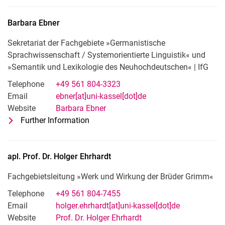
Barbara
Ebner
Sekretariat der Fachgebiete »Germanistische
Sprachwissenschaft / Systemorientierte Linguistik« und
»Semantik und Lexikologie des Neuhochdeutschen« | IfG
Telephone
+49 561 804-3323
Email
ebner[at]uni-kassel[dot]de
Website
Barbara Ebner
Further Information
for Barbara Ebner
Sekretariat der Fachgebiete »Germani
apl. Prof. Dr.
Holger
Ehrhardt
Fachgebietsleitung »Werk und Wirkung der Brüder Grimm«
Telephone
+49 561 804-7455
Email
holger.ehrhardt[at]uni-kassel[dot]de
Website
Prof. Dr. Holger Ehrhardt