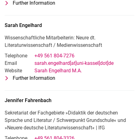
Further Information
for apl. Prof. Dr. Holger Ehrhardt
Fachgebietsleitung »Werk und Wirkun
Sarah
Engelhard
Wissenschaftliche Mitarbeiterin: Neure dt.
Literaturwissenschaft / Medienwissenschaft
Telephone
+49 561 804-7276
Email
sarah.engelhard[at]uni-kassel[dot]de
Website
Sarah Engelhard M.A.
Further Information
for Sarah Engelhard
Wissenschaftliche Mitarbeiterin: Neur
Jennifer
Fahrenbach
Sekretariat der Fachgebiete »Didaktik der deutschen
Sprache und Literatur / Schwerpunkt Grundschule« und
»Neuere deutsche Literaturwissenschaft« | IfG
Telephone
+49 561 804-3326