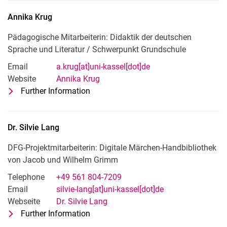
Annika
Krug
Pädagogische Mitarbeiterin: Didaktik der deutschen
Sprache und Literatur /​ Schwerpunkt Grundschule
Email
a.krug[at]uni-kassel[dot]de
Website
Annika Krug
Further Information
for Annika Krug
Pädagogische Mitarbeiterin: Didaktik 
Dr.
Silvie
Lang
DFG-Projektmitarbeiterin: Digitale Märchen-Handbibliothek
von Jacob und Wilhelm Grimm
Telephone
+49 561 804-7209
Email
silvie-lang[at]uni-kassel[dot]de
Webseite
Dr. Silvie Lang
Further Information
for Dr. Silvie Lang
DFG-Projektmitarbeiterin: Digitale M