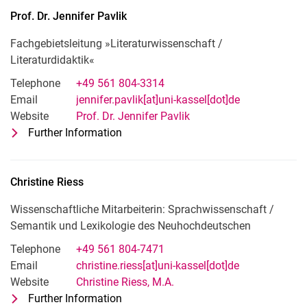
Prof. Dr.
Jennifer
Pavlik
Fachgebietsleitung »Literaturwissenschaft /
Literaturdidaktik«
Telephone
+49 561 804-3314
Email
jennifer.pavlik[at]uni-kassel[dot]de
Website
Prof. Dr. Jennifer Pavlik
Further Information
for Prof. Dr. Jennifer Pavlik
Fachgebietsleitung »Literaturwissensch
Christine
Riess
Wissenschaftliche Mitarbeiterin: Sprach­wissenschaft /
Semantik und Lexikologie des Neuhochdeutschen
Telephone
+49 561 804-7471
Email
christine.riess[at]uni-kassel[dot]de
Website
Christine Riess, M.A.
Further Information
for Christine Riess