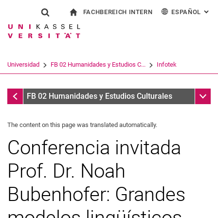
FACHBEREICH INTERN
ESPAÑOL
: AL
Jump directly to: content
Jump directly to: search
Jump directly to: main navi
a la página de inicio
Show search form
Search term
Para los empleados
Deutsch
English
Français
Search engine
Universidad
FB 02 Humanidades y Estudios C...
Infotek
Italiano
Search (opens an external link in a ne
Infotek
Sub n
FB 02 Humanidades y Estudios Culturales
The content on this page was translated automatically.
Conferencia invitada
Prof. Dr. Noah
Bubenhofer: Grandes
modelos lingüísticos,