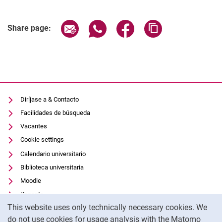
Related Links
Share page via email
Share page via WhatsApp (extern
Share page via Facebook 
Copy page addres
Share page:
Diríjase a & Contacto
Facilidades de búsqueda
Vacantes
Cookie settings
Calendario universitario
Biblioteca universitaria
Moodle
Panopto
Cookie Notice
This website uses only technically necessary cookies. We
Protección de datos
do not use cookies for usage analysis with the Matomo
Accesibilidad