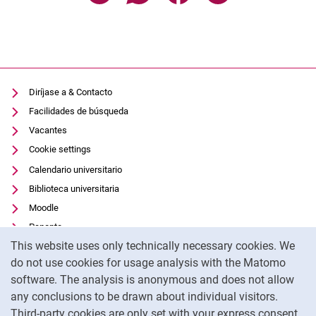
Diríjase a & Contacto
Facilidades de búsqueda
Vacantes
Cookie settings
Calendario universitario
Biblioteca universitaria
Moodle
Panopto
Cookie Notice
This website uses only technically necessary cookies. We
Protección de datos
do not use cookies for usage analysis with the Matomo
Accesibilidad
software. The analysis is anonymous and does not allow
Uso transparente de la IA
any conclusions to be drawn about individual visitors.
Pie de imprenta
Third-party cookies are only set with your express consent.