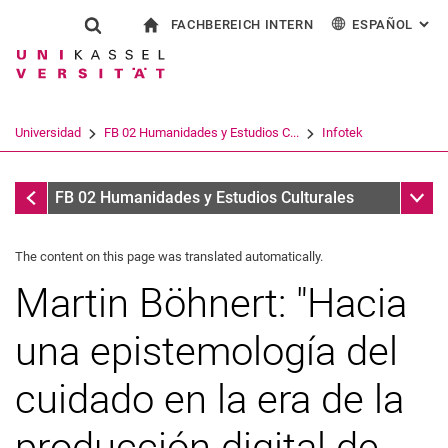
FACHBEREICH INTERN
ESPAÑOL
: AL
Jump directly to: content
Jump directly to: search
Jump directly to: main navi
a la página de inicio
Show search form
Search term
Para los empleados
Deutsch
English
Français
Search engine
Universidad
FB 02 Humanidades y Estudios C...
Infotek
Italiano
Search (opens an external link in a ne
Infotek
Sub n
FB 02 Humanidades y Estudios Culturales
The content on this page was translated automatically.
Martin Böhnert: "Hacia
una epistemología del
cuidado en la era de la
producción digital de