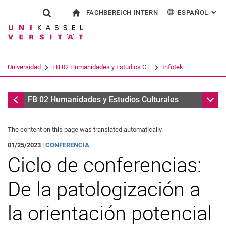
FACHBEREICH INTERN
ESPAÑOL
: AL
Jump directly to: content
Jump directly to: search
Jump directly to: main navi
a la página de inicio
Show search form
Search term
Para los empleados
Deutsch
English
Français
Search engine
Universidad
FB 02 Humanidades y Estudios C...
Infotek
Italiano
Search (opens an external link in a ne
Infotek
Sub n
FB 02 Humanidades y Estudios Culturales
The content on this page was translated automatically.
01/25/2023 |
CONFERENCIA
Ciclo de conferencias:
De la patologización a
la orientación potencial