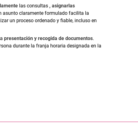
idamente
las consultas
, asignarlas
n asunto claramente formulado facilita la
tizar un proceso ordenado y fiable, incluso en
la
presentación y recogida de documentos
.
sona durante la franja horaria designada en la
nal link, opens in a new window)
k (external link, opens in a new window)
ess to clipboard