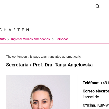
Jump directly to: content
Jump directly to: search
Jump directly to: main navi
Show 
Search e
ituto
Inglés/Estudios americanos
Personas
The content on this page was translated automatically.
Secretaría / Prof. Dra. Tanja Angelovska
Teléfono:
+49 
Correo electró
kassel.de
Oficina:
Kurt-Wo