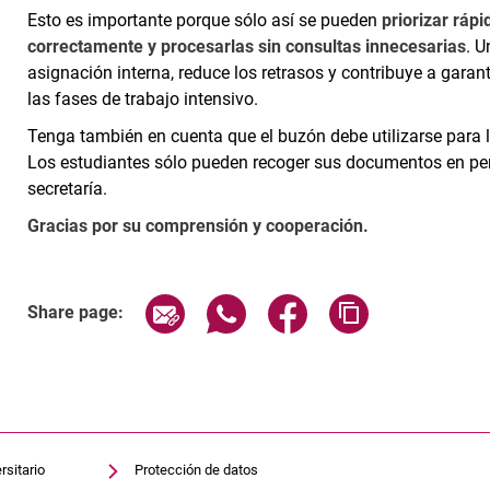
Esto es importante porque sólo así se pueden
priorizar ráp
correctamente y procesarlas sin consultas innecesarias
. U
asignación interna, reduce los retrasos y contribuye a garan
las fases de trabajo intensivo.
Tenga también en cuenta que el buzón debe utilizarse para 
Los estudiantes sólo pueden recoger sus documentos en per
secretaría.
Gracias por su comprensión y cooperación.
Share page via email
Share page via WhatsApp (exter
Share page via Faceboo
Copy page addr
Share page:
rsitario
Protección de datos