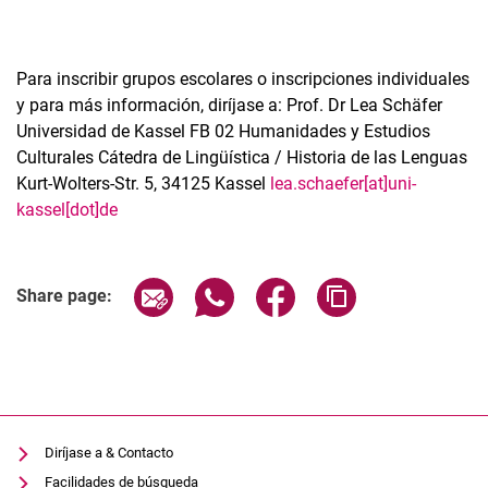
Para inscribir grupos escolares o inscripciones individuales
y para más información, diríjase a: Prof. Dr Lea Schäfer
Universidad de Kassel FB 02 Humanidades y Estudios
Culturales Cátedra de Lingüística / Historia de las Lenguas
Kurt-Wolters-Str. 5, 34125 Kassel
lea.schaefer[at]uni-
kassel[dot]de
Related Links
Share page via email
Share page via WhatsApp (extern
Share page via Facebook 
Copy page addres
Share page:
Diríjase a & Contacto
Facilidades de búsqueda