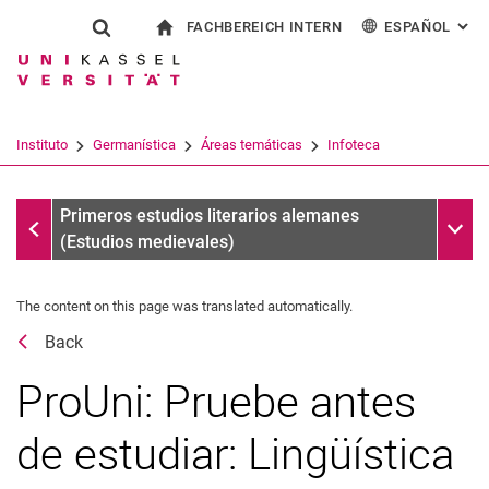
FACHBEREICH INTERN
ESPAÑOL
: AL
Jump directly to: content
Jump directly to: search
Jump directly to: main navi
a la página de inicio
Show search form
Search term
Para los empleados
Deutsch
English
Français
Search engine
Instituto
Germanística
Áreas temáticas
Infoteca
Italiano
Search (opens an external link in a ne
Infoteca
Sub n
Primeros estudios literarios alemanes
(Estudios medievales)
The content on this page was translated automatically.
Back
ProUni: Pruebe antes
de estudiar: Lingüística