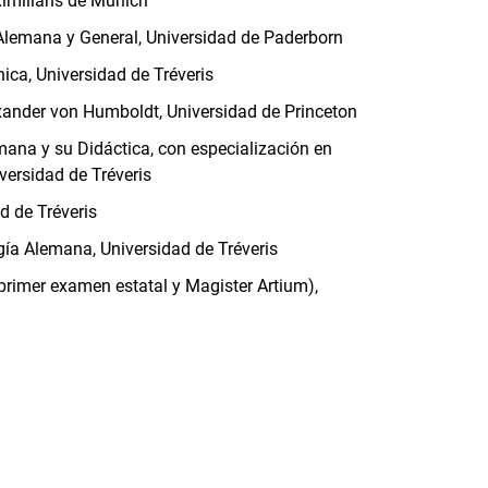
ximilians de Múnich
a Alemana y General, Universidad de Paderborn
ica, Universidad de Tréveris
xander von Humboldt, Universidad de Princeton
ana y su Didáctica, con especialización en
ersidad de Tréveris
d de Tréveris
gía Alemana, Universidad de Tréveris
(primer examen estatal y Magister Artium),
nal link, opens in a new window)
k (external link, opens in a new window)
ess to clipboard