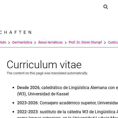
Jump directly to: content
Jump directly to: search
Jump directly to: main navi
Show 
Search e
ituto
Germanística
Áreas temáticas
Prof. Dr. Sören Stumpf
Curric
Curriculum vitae
The content on this page was translated automatically.
Desde 2026
, catedrático de Lingüística Alemana con 
(W3), Universidad de Kassel
2023-2026
: Consejero académico superior, Universid
2022-2023
: sustituto de la cátedra W3 de Lingüística