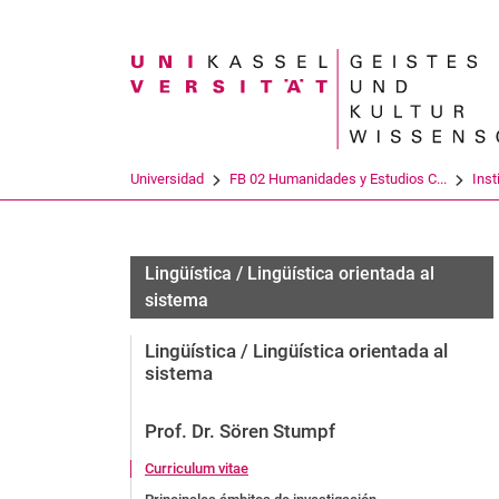
Search term
Universidad
FB 02 Humanidades y Estudios C...
Inst
Lingüística / Lingüística orientada al
sistema
Lingüística / Lingüística orientada al
sistema
Prof. Dr. Sören Stumpf
Curriculum vitae