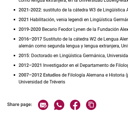
como lengua extranjera, en la Universidad Ludwig-Ma
2021-2022
: sustituto de la cátedra W3 de Lingüístic
2021
Habilitación, venia legendi en Lingüística Germán
2019-2020
Becario Feodor Lynen de la Fundación Ale
2016–2017
Sustituto de la cátedra W2 de Lengua Alem
alemán como segunda lengua y lengua extranjera, Univ
2015
: Doctorado en Lingüística Germánica, Universida
2012–2021
Investigador en el Departamento de Filolo
2007–2012 Estudios
de Filología Alemana e Historia 
Universidad de Tréveris
Share page via email
Share page via WhatsApp (exter
Share page via Faceboo
Copy page addr
Share page: