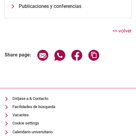
Publicaciones y conferencias
<< volver
Share page via email
Share page via WhatsApp (extern
Share page via Facebook 
Copy page addres
Share page:
Diríjase a & Contacto
Facilidades de búsqueda
Vacantes
Cookie settings
Calendario universitario