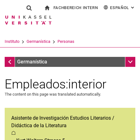
FACHBEREICH INTERN
ESPAÑOL
: AL
Jump directly to: content
Jump directly to: search
Jump directly to: main navi
a la página de inicio
Show search form
Search term
Para los empleados
Deutsch
English
Français
Search engine
Instituto
Germanística
Personas
Italiano
Search (opens an external link in a ne
Instituto
Sub n
Germanística
Empleados:interior
The content on this page was translated automatically.
Asistente de Investigación Estudios Literarios /
Didáctica de la Literatura
☖