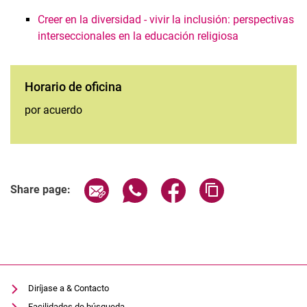
Creer en la diversidad - vivir la inclusión: perspectivas
interseccionales en la educación religiosa
Horario de oficina
por acuerdo
Share page via email
Share page via WhatsApp (extern
Share page via Facebook 
Copy page addres
Share page:
Diríjase a & Contacto
Facilidades de búsqueda