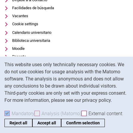
Facilidades de búsqueda
Vacantes
Cookie settings
Calendario universitario
Biblioteca universitaria
Moodle
Panopto
Cookie Notice
This website uses only technically necessary cookies. We
Protección de datos
do not use cookies for usage analysis with the Matomo
Accesibilidad
software. The analysis is anonymous and does not allow
Uso transparente de la IA
any conclusions to be drawn about individual visitors.
Pie de imprenta
Third-party cookies are only set with your express consent.
For more information, please see our privacy policy.
To
Mandatory
Accept mandatory cookies
Analysis (Matomo)
Accept analysis cookies
External content
: Acc
Reject all
Accept all
Confirm selection