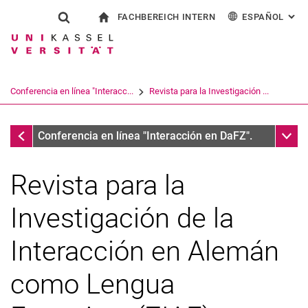
FACHBEREICH INTERN
ESPAÑOL
: AL
Jump directly to: content
Jump directly to: search
Jump directly to: main navi
a la página de inicio
Show search form
Search term
Para los empleados
Deutsch
English
Français
Search engine
Conferencia en línea "Interacc...
Revista para la Investigación ...
Italiano
Search (opens an external link in a ne
Conferencias
Sub n
Conferencia en línea "Interacción en DaFZ".
Revista para la
Investigación de la
Interacción en Alemán
como Lengua