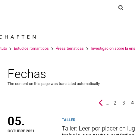
Jump directly to: content
Jump directly to: search
Jump directly to: main navi
Show 
Search e
ituto
Estudios románticos
Áreas temáticas
Investigación sobre la ens
Fechas
The content on this page was translated automatically.
Previous page
....
page
2
page
3
4
()
05.
TALLER
Taller: Leer por placer en lu
OCTUBRE 2021