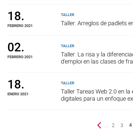
18.
TALLER
Taller: Arreglos de padlets e
FEBRERO 2021
02.
TALLER
Taller: La risa y la diferen
FEBRERO 2021
d'emploi en las clases de fr
18.
TALLER
Taller Tareas Web 2.0 en la
ENERO 2021
digitales para un enfoque e
Previous page
....
page
2
page
3
4
()