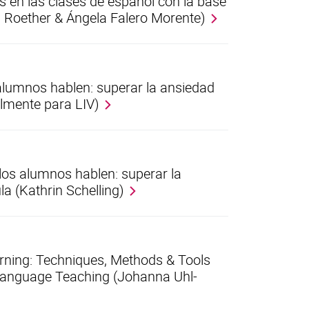
s en las clases de español con la base
a Roether & Ángela Falero Morente)
alumnos hablen: superar la ansiedad
almente para LIV)
los alumnos hablen: superar la
la (Kathrin Schelling)
rning: Techniques, Methods & Tools
Language Teaching (Johanna Uhl-