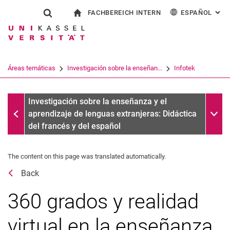
FACHBEREICH INTERN
ESPAÑOL
: AL
Jump directly to: content
Jump directly to: search
Jump directly to: main navi
a la página de inicio
Show search form
Search term
Para los empleados
Deutsch
English
Français
Search engine
Áreas temáticas
Investigación sobre la enseñan...
Infotek
Italiano
Search (opens an external link in a ne
Fechas
Sub n
Investigación sobre la enseñanza y el
aprendizaje de lenguas extranjeras: Didáctica
del francés y del español
The content on this page was translated automatically.
Back
360 grados y realidad
virtual en la enseñanza