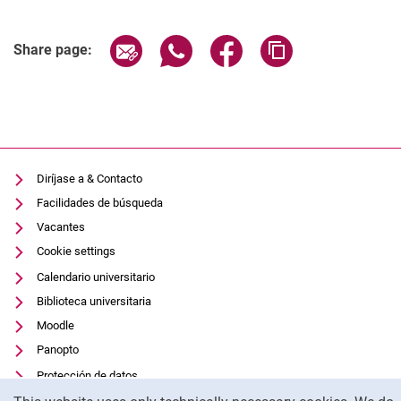
Related Links
Share page via email
Share page via WhatsApp (extern
Share page via Facebook 
Copy page addres
Share page:
Diríjase a & Contacto
Facilidades de búsqueda
Vacantes
Cookie settings
Calendario universitario
Biblioteca universitaria
Moodle
Panopto
Protección de datos
Cookie Notice
Accesibilidad