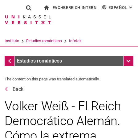
FACHBEREICH INTERN
ESPAÑOL
: AL
Jump directly to: content
Jump directly to: search
Jump directly to: main navi
a la página de inicio
Show search form
Search term
Para los empleados
Deutsch
English
Français
Search engine
Instituto
Estudios románticos
Infotek
Italiano
Search (opens an external link in a ne
Fechas
Sub n
Estudios románticos
The content on this page was translated automatically.
Back
Volker Weiß - El Reich
Democrático Alemán.
Cómo la extrema