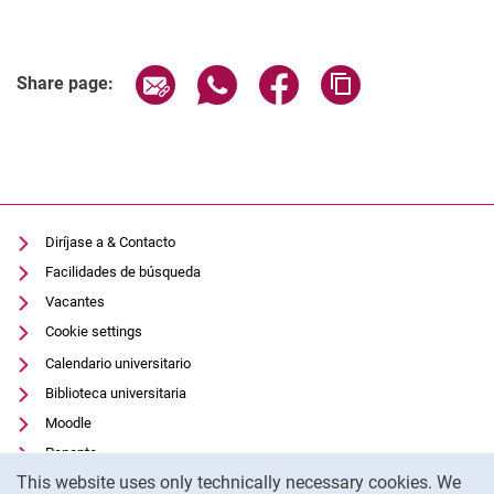
Related Links
Share page via email
Share page via WhatsApp (extern
Share page via Facebook 
Copy page addres
Share page:
Diríjase a & Contacto
Facilidades de búsqueda
Vacantes
Cookie settings
Calendario universitario
Biblioteca universitaria
Moodle
Panopto
Cookie Notice
This website uses only technically necessary cookies. We
Protección de datos