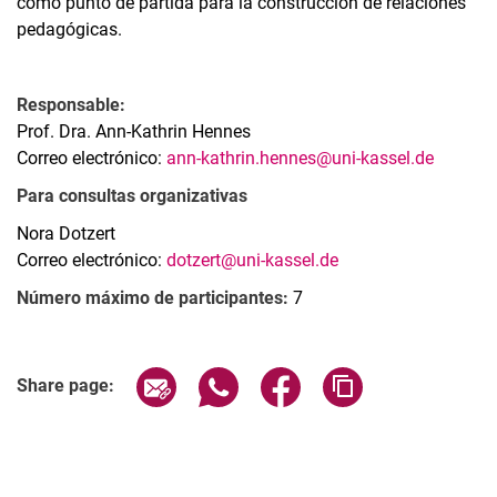
como punto de partida para la construcción de relaciones
pedagógicas.
Responsable:
Prof. Dra. Ann-Kathrin Hennes
Correo electrónico:
ann-kathrin.hennes@uni-kassel.de
Para consultas organizativas
Nora Dotzert
Correo electrónico:
dotzert@uni-kassel.de
Número máximo de participantes:
7
Related Links
Share page via email
Share page via WhatsApp (extern
Share page via Facebook 
Copy page addres
Share page: