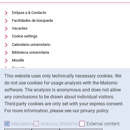
Diríjase a & Contacto
Facilidades de búsqueda
Vacantes
Cookie settings
Calendario universitario
Biblioteca universitaria
Moodle
Panopto
Cookie Notice
This website uses only technically necessary cookies. We
Protección de datos
do not use cookies for usage analysis with the Matomo
Accesibilidad
software. The analysis is anonymous and does not allow
Uso transparente de la IA
any conclusions to be drawn about individual visitors.
Pie de imprenta
Third-party cookies are only set with your express consent.
For more information, please see our privacy policy.
To
Mandatory
Accept mandatory cookies
Analysis (Matomo)
Accept analysis cookies
External content
: Acc