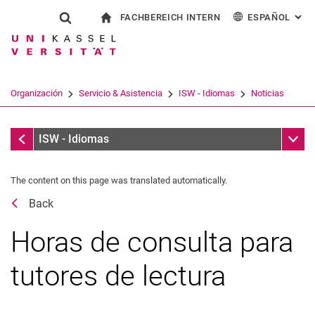
FACHBEREICH INTERN
ESPAÑOL
: AL
Jump directly to: content
Jump directly to: search
Jump directly to: main navi
a la página de inicio
Show search form
Search term
Para los empleados
Deutsch
English
Français
Search engine
Organización
Servicio & Asistencia
ISW - Idiomas
Noticias
Italiano
Search (opens an external link in a ne
Noticias
Sub n
ISW - Idiomas
The content on this page was translated automatically.
Back
Horas de consulta para
tutores de lectura